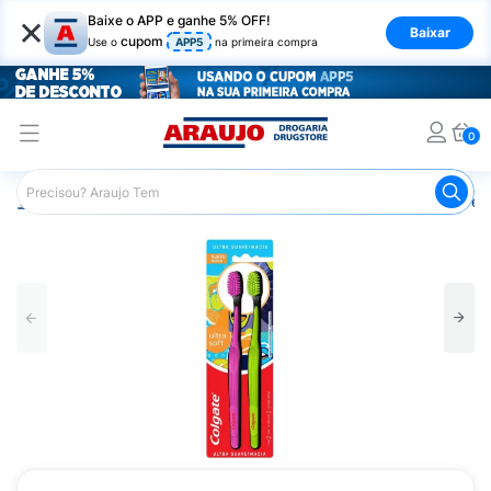
×
Baixe o APP e ganhe 5% OFF!
Baixar
cupom
Use o
APP5
na primeira compra
0
Araujo
Higiene Pessoal
Higiene Bucal
Escova de Den