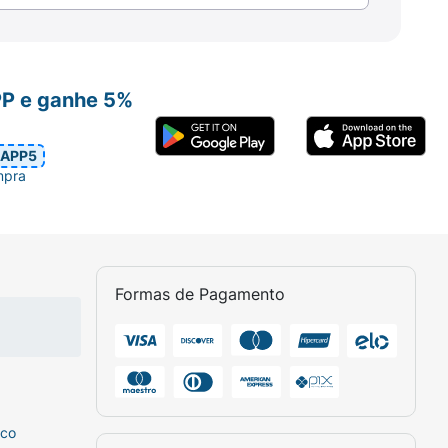
PP e ganhe 5%
APP5
mpra
Formas de Pagamento
sco