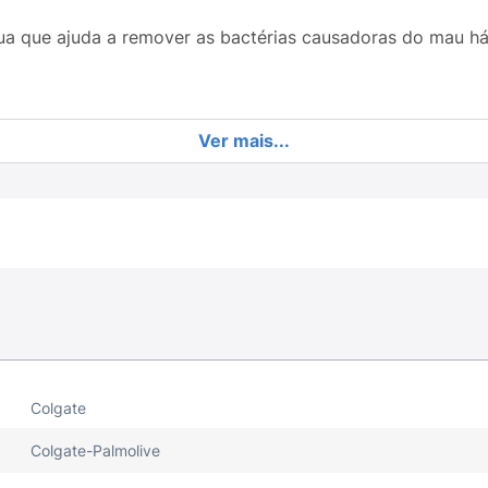
ua que ajuda a remover as bactérias causadoras do mau hál
Ver mais...
ponta limpadora para alcançar e limpar a placa bacteriana
o de manchas.
ngua que ajuda a remover as bactérias causadoras do mau h
Colgate
Colgate-Palmolive