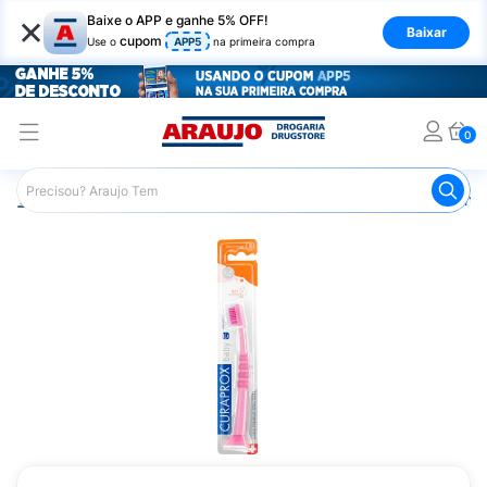
×
Baixe o APP e ganhe 5% OFF!
Baixar
cupom
Use o
APP5
na primeira compra
0
Araujo
Infantil
Higiene Bucal Infantil
Escova de Dente 