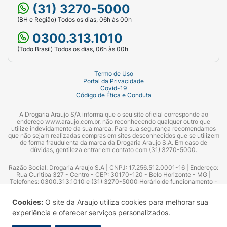
(31) 3270-5000
(BH e Região) Todos os dias, 06h às 00h
0300.313.1010
(Todo Brasil) Todos os dias, 06h às 00h
Termo de Uso
Portal da Privacidade
Covid-19
Código de Ética e Conduta
A Drogaria Araujo S/A informa que o seu site oficial corresponde ao
endereço www.araujo.com.br, não reconhecendo qualquer outro que
utilize indevidamente da sua marca. Para sua segurança recomendamos
que não sejam realizadas compras em sites desconhecidos que se utilizem
de forma fraudulenta da marca da Drogaria Araujo S.A. Em caso de
dúvidas, gentileza entrar em contato com (31) 3270-5000.
Razão Social: Drogaria Araujo S.A | CNPJ: 17.256.512.0001-16 | Endereço:
Rua Curitiba 327 - Centro - CEP: 30170-120 - Belo Horizonte - MG |
Telefones: 0300.313.1010 e (31) 3270-5000 Horário de funcionamento -
06:00h às 00:00h | Consultores técnicos responsáveis: Hairton Ayres
Azevedo Guimarães – CRF 10.965 | Yasmin Silva Alvarenga – CRF 52.584 -
Cookies:
O site da Araujo utiliza cookies para melhorar sua
Consultor substituto: Thiago Aguiar Pinheiro - CRF Nº 13.748. Alvará
Sanitário: 2025020713 | Autorização de Funcionamento da Empresa (AFE):
experiência e oferecer serviços personalizados.
7.16355-1