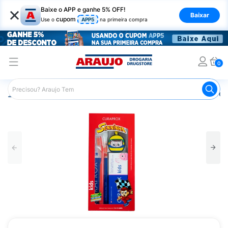
×
Baixe o APP e ganhe 5% OFF!
Baixar
cupom
Use o
APP5
na primeira compra
0
Araujo
Higiene Pessoal
Higiene Bucal
Escova de Den