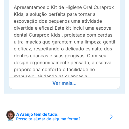
Apresentamos o Kit de Higiene Oral Curaprox
Kids, a solução perfeita para tornar a
escovação dos pequenos uma atividade
divertida e eficaz! Este kit inclui uma escova
dental Curaprox Kids , projetada com cerdas
ultra-macias que garantem uma limpeza gentil
e eficaz, respeitando o delicado esmalte dos
dentes crianças e suas gengivas. Com seu
design ergonomicamente pensado, a escova
proporciona conforto e facilidade no
manuseio, ajudando as crianças a
Ver mais...
desenvolverem hábitos saudáveis desde
cedo.
Complementando a escova, o Creme Dental
Kids E é formulado especialmente para
A Araujo tem de tudo.
atender às necessidades dos pequenos, com
Posso te ajudar de alguma forma?
o equilíbrio ideal de flúor para proteção