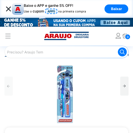
×
Baixe o APP e ganhe 5% OFF!
Baixar
cupom
Use o
APP5
na primeira compra
0
Araujo
Higiene Pessoal
Higiene Bucal
Escova de Den