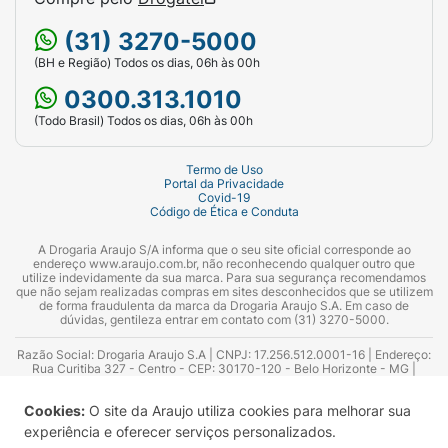
(31) 3270-5000
(BH e Região) Todos os dias, 06h às 00h
0300.313.1010
(Todo Brasil) Todos os dias, 06h às 00h
Termo de Uso
Portal da Privacidade
Covid-19
Código de Ética e Conduta
A Drogaria Araujo S/A informa que o seu site oficial corresponde ao
endereço www.araujo.com.br, não reconhecendo qualquer outro que
utilize indevidamente da sua marca. Para sua segurança recomendamos
que não sejam realizadas compras em sites desconhecidos que se utilizem
de forma fraudulenta da marca da Drogaria Araujo S.A. Em caso de
dúvidas, gentileza entrar em contato com (31) 3270-5000.
Razão Social: Drogaria Araujo S.A | CNPJ: 17.256.512.0001-16 | Endereço:
Rua Curitiba 327 - Centro - CEP: 30170-120 - Belo Horizonte - MG |
Telefones: 0300.313.1010 e (31) 3270-5000 Horário de funcionamento -
06:00h às 00:00h | Consultores técnicos responsáveis: Hairton Ayres
Cookies:
O site da Araujo utiliza cookies para melhorar sua
Azevedo Guimarães – CRF 10.965 | Yasmin Silva Alvarenga – CRF 52.584 -
Consultor substituto: Thiago Aguiar Pinheiro - CRF Nº 13.748. Alvará
experiência e oferecer serviços personalizados.
Sanitário: 2025020713 | Autorização de Funcionamento da Empresa (AFE):