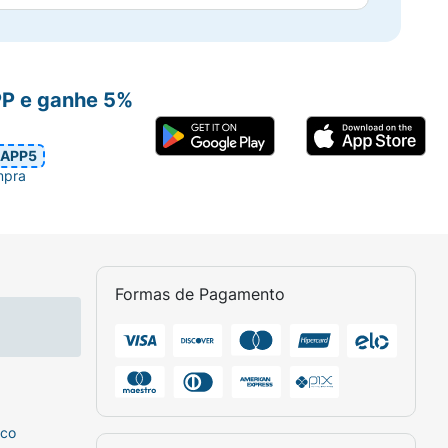
PP e ganhe 5%
APP5
mpra
Formas de Pagamento
sco