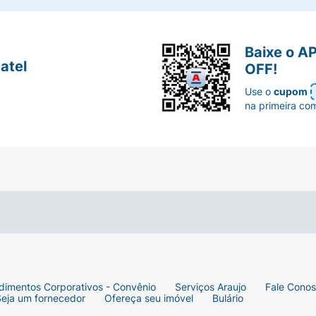
Baixe o A
atel
OFF!
Use o
cupom
na primeira co
dimentos Corporativos - Convênio
Serviços Araujo
Fale Cono
Seja um fornecedor
Ofereça seu imóvel
Bulário