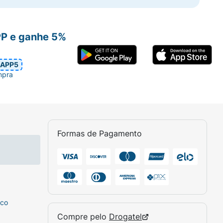
PP e ganhe 5%
APP5
mpra
Formas de Pagamento
sco
Compre pelo
Drogatel