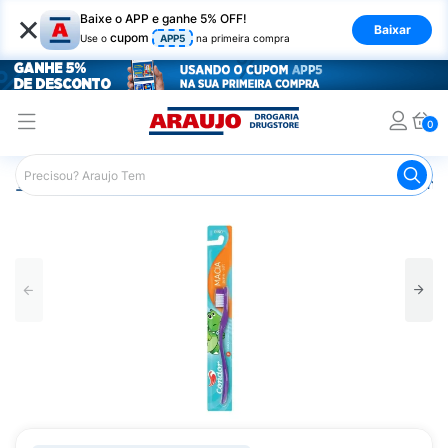
×
Baixe o APP e ganhe 5% OFF!
Baixar
cupom
Use o
APP5
na primeira compra
0
Araujo
Infantil
Higiene Bucal Infantil
Escova de Dente 