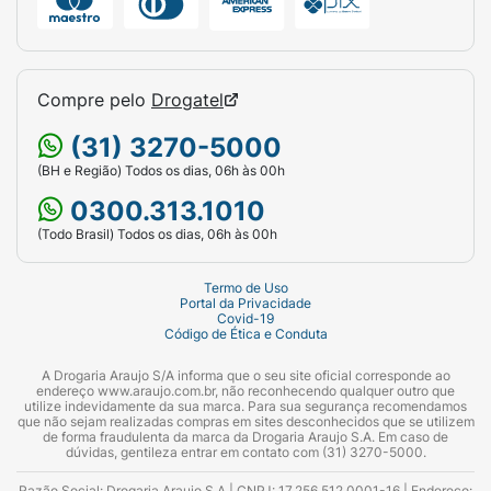
Compre pelo
Drogatel
(31) 3270-5000
(BH e Região) Todos os dias, 06h às 00h
0300.313.1010
(Todo Brasil) Todos os dias, 06h às 00h
Termo de Uso
Portal da Privacidade
Covid-19
Código de Ética e Conduta
A Drogaria Araujo S/A informa que o seu site oficial corresponde ao
endereço www.araujo.com.br, não reconhecendo qualquer outro que
utilize indevidamente da sua marca. Para sua segurança recomendamos
que não sejam realizadas compras em sites desconhecidos que se utilizem
de forma fraudulenta da marca da Drogaria Araujo S.A. Em caso de
dúvidas, gentileza entrar em contato com (31) 3270-5000.
Razão Social: Drogaria Araujo S.A | CNPJ: 17.256.512.0001-16 | Endereço: