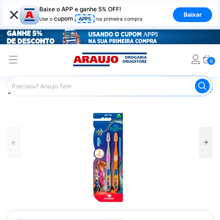
×
Baixe o APP e ganhe 5% OFF!
Baixar
cupom
Use o
APP5
na primeira compra
0
Araujo
Infantil
Higiene Bucal Infantil
Escova de Dente 