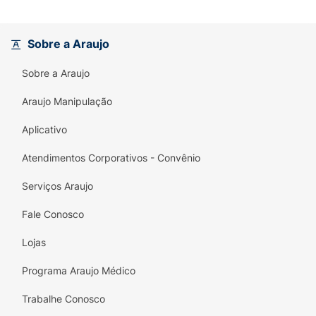
de língua e bochechas
emborrachado na
parte traseira, ajudando a remover as
bactérias causadoras do mau hálito e
Sobre a Araujo
proporcionando uma limpeza completa.
Sobre a Araujo
Design Ergonômico:
O cabo é
anatômico
e
Araujo Manipulação
antideslizante
, desenhado para o tamanho
da mão da criança, facilitando o manuseio e
Aplicativo
o controle durante a escovação.
Atendimentos Corporativos - Convênio
Personagens Favoritos:
O pacote contém
duas escovas
com estampas diferentes dos
Serviços Araujo
personagens de
Zootopia 2
, incentivando a
Fale Conosco
criança a escovar os dentes diariamente.
Lojas
Conteúdo da Embalagem:
2 Escovas Dentais
Condor Júnior Macias (Cores Sortidas:
Programa Araujo Médico
Cinza/Rosa e Laranja/Bege).
Trabalhe Conosco
Instruções de Uso:
Escove os dentes após