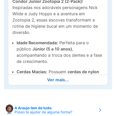
Condor Júnior Zootopia 2 (2-Pack)
!
Inspiradas nos adoráveis personagens Nick
Wilde e Judy Hopps e a aventura em
Zootopia 2, essas escovas transformam a
rotina de higiene bucal em um momento de
diversão.
Idade Recomendada:
Perfeita para o
público
Júnior (5 a 10 anos)
,
acompanhando a troca dos dentes e a fase
de crescimento.
Cerdas Macias:
Possuem
cerdas de nylon
com pontas arredondadas
que limpam
Ver mais...
suavemente os dentes e a gengiva,
evitando machucados e garantindo o
máximo de conforto.
Limpador de Língua e Bochechas:
A cabeça
A Araujo tem de tudo.
Posso te ajudar de alguma forma?
da escova conta com um prático
limpador