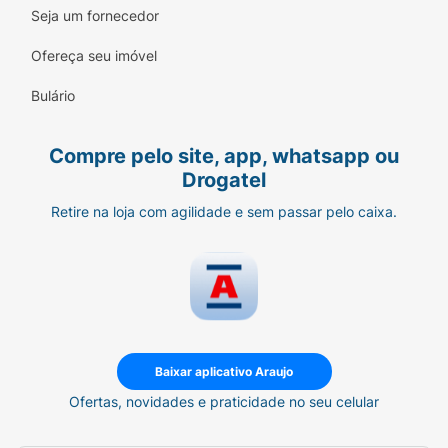
cada refeição ou conforme orientação do seu
Seja um fornecedor
dentista. Troque a escova a cada 3 meses ou
Ofereça seu imóvel
antes, se as cerdas estiverem gastas.
Bulário
Compre pelo site, app, whatsapp ou
Drogatel
Retire na loja com agilidade e sem passar pelo caixa.
Baixar aplicativo Araujo
Ofertas, novidades e praticidade no seu celular