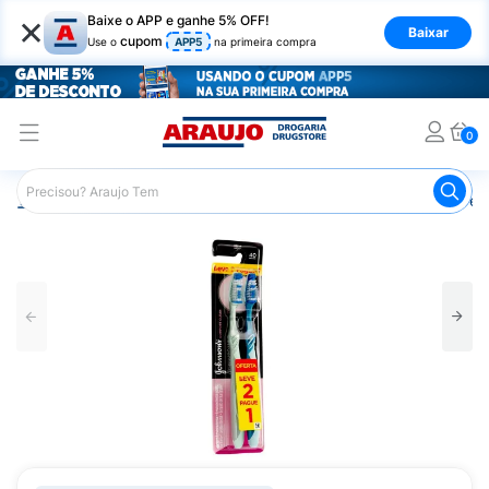
×
Baixe o APP e ganhe 5% OFF!
Baixar
cupom
Use o
APP5
na primeira compra
0
Araujo
Higiene Pessoal
Higiene Bucal
Escova de Den