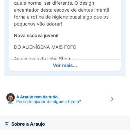
que é normal ser diferente. O design
encantador desta escova de dentes infantil
torna a rotina de higiene bucal algo que os
pequenos vão adorar!
Nova escova juvenil
DO ALIENÍGENA MAIS FOFO
As escovas da linha Stich
Ver mais...
da Dentalclean possuem cerdas delicadas,
pontas arredondadas, cabo ergonômico e
cabeça pequena. Remova toda a placa
bacteriana dos dentes do seu filho com uma
escova de dente macia que não agride o
A Araujo tem de tudo.
esmalte dentário e, ainda, proporcionando
Posso te ajudar de alguma forma?
uma experiência de escovação mais
confortável.
Sobre a Araujo
Duas cores lindas