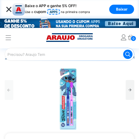
×
Baixe o APP e ganhe 5% OFF!
Baixar
cupom
Use o
APP5
na primeira compra
0
Araujo
Higiene Pessoal
Higiene Bucal
Escova de Den