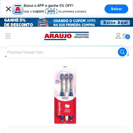
×
Baixe o APP e ganhe 5% OFF!
Baixar
cupom
Use o
APP5
na primeira compra
0
Araujo
Higiene Pessoal
Higiene Bucal
Escova de Den