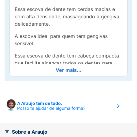
Essa escova de dente tem cerdas macias e
com alta densidade, massageando a gengiva
delicadamente.
A escova ideal para quem tem gengivas
sensível.
Essa escova de dente tem cabeça compacta
que facilita alcançar todos os dentes para
Ver mais...
uma melhor limpeza.
Proporciona uma maior formação de espuma
da pasta de dente.
Uma escova de dente Colgate que promove
A Araujo tem de tudo.
Posso te ajudar de alguma forma?
um limpeza profunda dos seus dentes.
Contém 3 unidades.
Sobre a Araujo