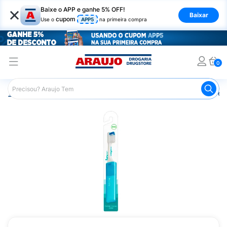
×
Baixe o APP e ganhe 5% OFF!
Baixar
cupom
Use o
APP5
na primeira compra
0
Araujo
Higiene Pessoal
Higiene Bucal
Escova de Den