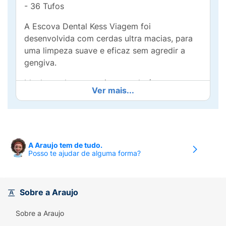
- 36 Tufos
A Escova Dental Kess Viagem foi
desenvolvida com cerdas ultra macias, para
uma limpeza suave e eficaz sem agredir a
gengiva.
Ideal para levar em viagens, ela é compacta e
Ver mais...
encaixa perfeitamente na mão,
proporcionando maior estabilidade na hora
da escovação. Além disso, promove uma
limpeza multidimensional, auxiliando na
remoção de bactérias causadoras do mau
A Araujo tem de tudo.
Posso te ajudar de alguma forma?
hálito.
Sobre a Araujo
Sobre a Araujo