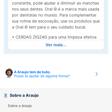
constante, pode ajudar a diminuir as manchas
nos seus dentes. Oral-B é a marca mais usada
por dentistas no mundo. Para complementar
sua rotina de escovação, use os produtos que
a Oral-B tem para o seu cuidado bucal.
• CERDAS ZIGZAG para uma limpeza efetiva
Ver mais...
• LIMPADOR DE LÍNGUA E BOCHECHAS
ajuda a remover os germes em sua língua
• CABO ERGONÔMICO para um melhor
manuseio da escova dental durante a limpeza
A Araujo tem de tudo.
Posso te ajudar de alguma forma?
• CONTEÚDO: 3 escovas de dente Oral-B 123
• Os dentistas recomendam trocar de escova
de dentes a cada 3 meses para uma limpeza
Sobre a Araujo
excepcional
Sobre a Araujo