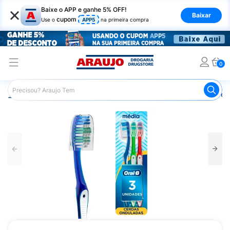
×
Baixe o APP e ganhe 5% OFF!
Baixar
cupom
Use o
APP5
na primeira compra
0
Araujo
Higiene Pessoal
Higiene Bucal
Escova de Den