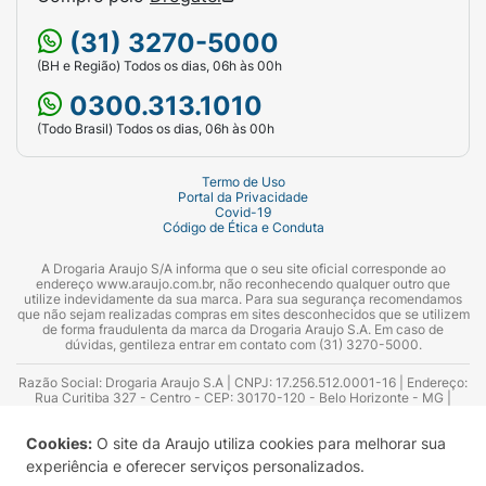
(31) 3270-5000
(BH e Região) Todos os dias, 06h às 00h
0300.313.1010
(Todo Brasil) Todos os dias, 06h às 00h
Termo de Uso
Portal da Privacidade
Covid-19
Código de Ética e Conduta
A Drogaria Araujo S/A informa que o seu site oficial corresponde ao
endereço www.araujo.com.br, não reconhecendo qualquer outro que
utilize indevidamente da sua marca. Para sua segurança recomendamos
que não sejam realizadas compras em sites desconhecidos que se utilizem
de forma fraudulenta da marca da Drogaria Araujo S.A. Em caso de
dúvidas, gentileza entrar em contato com (31) 3270-5000.
Razão Social: Drogaria Araujo S.A | CNPJ: 17.256.512.0001-16 | Endereço:
Rua Curitiba 327 - Centro - CEP: 30170-120 - Belo Horizonte - MG |
Telefones: 0300.313.1010 e (31) 3270-5000 Horário de funcionamento -
06:00h às 00:00h | Consultores técnicos responsáveis: Hairton Ayres
Cookies:
O site da Araujo utiliza cookies para melhorar sua
Azevedo Guimarães – CRF 10.965 | Yasmin Silva Alvarenga – CRF 52.584 -
Consultor substituto: Thiago Aguiar Pinheiro - CRF Nº 13.748. Alvará
experiência e oferecer serviços personalizados.
Sanitário: 2025020713 | Autorização de Funcionamento da Empresa (AFE):