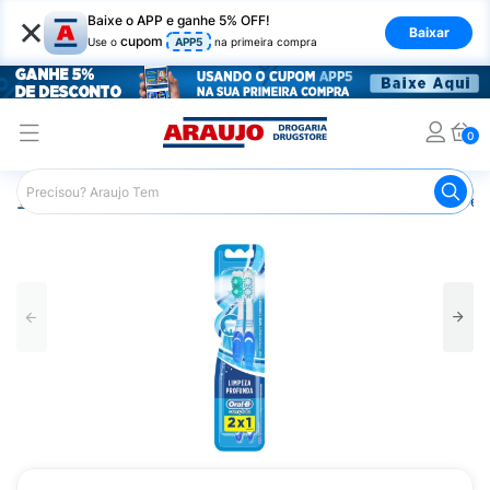
×
Baixe o APP e ganhe 5% OFF!
Baixar
cupom
Use o
APP5
na primeira compra
0
Araujo
Higiene Pessoal
Higiene Bucal
Escova de Den