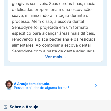
gengivas sensíveis. Suas cerdas finas, macias
e delicadas proporcionam uma escovação
suave, minimizando a irritação durante o
processo. Além disso, a escova dental
Sensodyne foi projetada em um formato
específico para alcançar áreas mais difíceis,
removendo a placa bacteriana e os resíduos
alimentares. Ao combinar a escova dental
Sensodyne com a pasta de dente adequada,
Ver mais...
você estará protegendo seus dentes sensíveis
contra sensibilidades, além de garantir uma
higiene oral diária eficaz. Recomenda-se
escovar os dentes duas vezes ao dia,
diariamente, para aproveitar ao máximo os
A Araujo tem de tudo.
benefícios do produto.
Posso te ajudar de alguma forma?
Sobre a Araujo