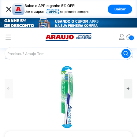
×
Baixe o APP e ganhe 5% OFF!
Baixar
cupom
Use o
APP5
na primeira compra
0
Araujo
Higiene Pessoal
Higiene Bucal
Escova de Den