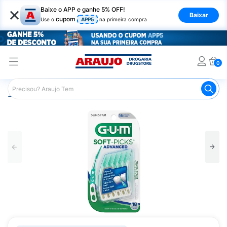
×
Baixe o APP e ganhe 5% OFF!
Baixar
cupom
Use o
APP5
na primeira compra
0
Araujo
Higiene Pessoal
Higiene Bucal
Fio Dental
E