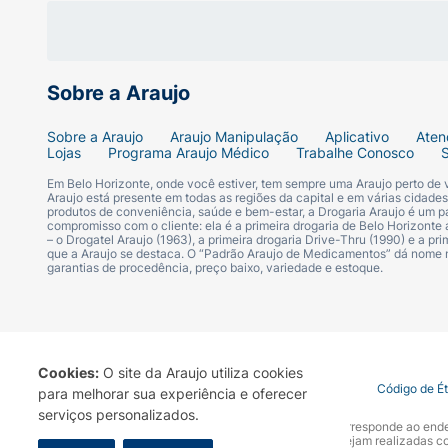
• Cordão giratório
• Cordão elétrico de 1,80m.
Sobre a Araujo
Especificações:
Sobre a Araujo
Araujo Manipulação
Aplicativo
Aten
Lojas
Programa Araujo Médico
Trabalhe Conosco
Em Belo Horizonte, onde você estiver, tem sempre uma Araujo perto de
Araujo está presente em todas as regiões da capital e em várias cidade
produtos de conveniência, saúde e bem-estar, a Drogaria Araujo é um pa
Características:
compromisso com o cliente: ela é a primeira drogaria de Belo Horizonte a
– o Drogatel Araujo (1963), a primeira drogaria Drive-Thru (1990) e a 
que a Araujo se destaca. O “Padrão Araujo de Medicamentos” dá nome
garantias de procedência, preço baixo, variedade e estoque.
Tipo
Escova Rotativa
Potência (W)
Cookies:
O site da Araujo utiliza cookies
Termo de Uso
Portal da Privacidade
Covid-19
Código de É
para melhorar sua experiência e oferecer
1200 W
serviços personalizados.
A Drogaria Araujo S/A informa que o seu site oficial corresponde ao e
marca. Para sua segurança recomendamos que não sejam realizadas com