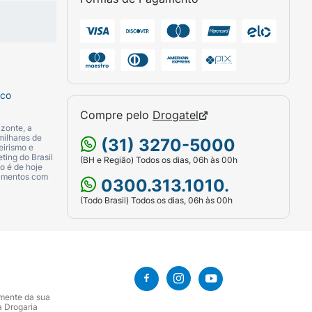
sco
Compre pelo
Drogatel
zonte, a
milhares de
(31) 3270-5000
eirismo e
ting do Brasil
(BH e Região) Todos os dias, 06h às 00h
o é de hoje
camentos com
0300.313.1010.
(Todo Brasil) Todos os dias, 06h às 00h
amente da sua
a Drogaria