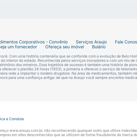
dimentos Corporativos - Convênio
Serviços Araujo
Fale Cono
Seja um fornecedor
Ofereça seu imóvel
Bulário
 você. Com uma história centenária que se confunde com a evolução de Belo Hori
s do interior do estado. Reconhecida pelos serviços inovadores e com um mix de 
trimônio dos mineiros. Essa trajetória de sucesso é também uma história de pion
 oferecer o plantão 24 horas (1933), a primeira a oferecer o serviço de telemarke
primeira rede a implantar o modelo drugstore. Na área de medicamentos, também nã
 novo para uma confiança antiga: de que na Araujo você sempre encontra medi
tica e Conduta
ndereço www.araujo.com.br, não reconhecendo qualquer outro que utilize indevid
pras em sites desconhecidos que se utilizem de forma fraudulenta da marca d