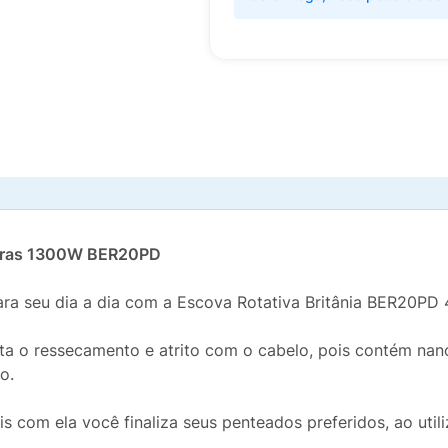
aturas 1300W BER20PD
ara seu dia a dia com a Escova Rotativa Britânia BER20PD 
ta o ressecamento e atrito com o cabelo, pois contém nano
o.
s com ela você finaliza seus penteados preferidos, ao util