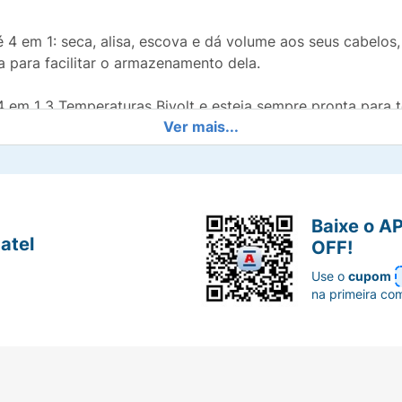
é 4 em 1: seca, alisa, escova e dá volume aos seus cabelos,
 para facilitar o armazenamento dela.
 em 1 3 Temperaturas Bivolt e esteja sempre pronta para 
Ver mais...
Baixe o A
atel
OFF!
Use o
cupom
na primeira co
 e seco