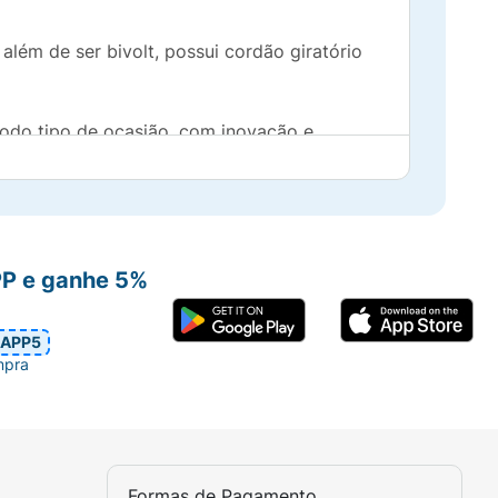
 além de ser bivolt, possui cordão giratório
todo tipo de ocasião, com inovação e
PP e ganhe 5%
APP5
mpra
Formas de Pagamento