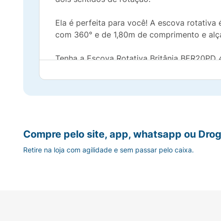
Ela é perfeita para você! A escova rotativa 
com 360° e de 1,80m de comprimento e alça
Tenha a Escova Rotativa Britânia BER20PD 4
agilidade.
• Produto bivolt
• Funciona como secador
Compre pelo site, app, whatsapp ou Drog
• 3 temperaturas disponíveis
Retire na loja com agilidade e sem passar pelo caixa.
• 2 velocidades
• 2 sentidos de rotação
• Pode ser usada no cabelo molhado, úmido