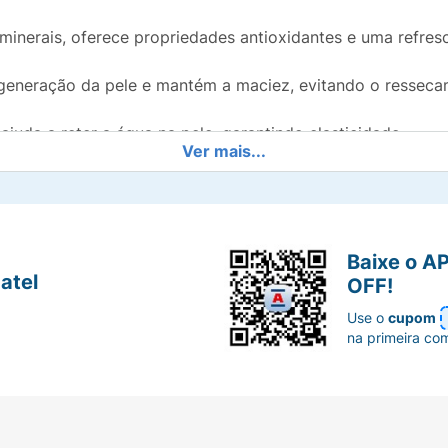
minerais, oferece propriedades antioxidantes e uma refresc
generação da pele e mantém a maciez, evitando o resseca
uda a reter a água na pele, garantindo elasticidade.
Ver mais...
tra agressões externas e desidratação.
Baixe o A
ão sensorial prazerosa, fresca e fácil de espalhar.
atel
OFF!
Use o
cupom
osto e no corpo para uniformizar a textura da pele.
na primeira co
ve que prolonga a sensação de banho tomado.
para render muito mais no seu cronograma de cuidados.