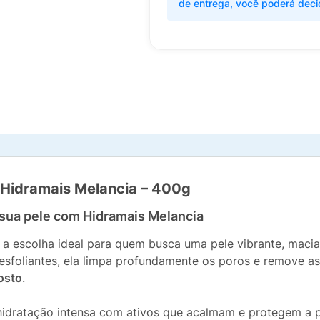
de entrega, você poderá deci
o Hidramais Melancia – 400g
à sua pele com Hidramais Melancia
 a escolha ideal para quem busca uma pele vibrante, maci
 esfoliantes, ela limpa profundamente os poros e remove a
osto
.
hidratação intensa com ativos que acalmam e protegem a p