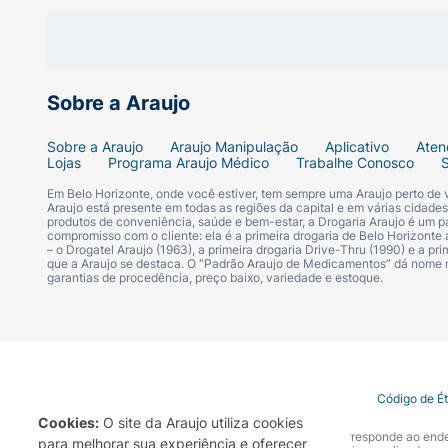
Sobre a Araujo
Sobre a Araujo
Araujo Manipulação
Aplicativo
Aten
Lojas
Programa Araujo Médico
Trabalhe Conosco
Em Belo Horizonte, onde você estiver, tem sempre uma Araujo perto de
Araujo está presente em todas as regiões da capital e em várias cidade
produtos de conveniência, saúde e bem-estar, a Drogaria Araujo é um pa
compromisso com o cliente: ela é a primeira drogaria de Belo Horizonte a
– o Drogatel Araujo (1963), a primeira drogaria Drive-Thru (1990) e a 
que a Araujo se destaca. O “Padrão Araujo de Medicamentos” dá nome
garantias de procedência, preço baixo, variedade e estoque.
Termo de Uso
Portal da Privacidade
Covid-19
Código de É
Cookies:
O site da Araujo utiliza cookies
A Drogaria Araujo S/A informa que o seu site oficial corresponde ao e
para melhorar sua experiência e oferecer