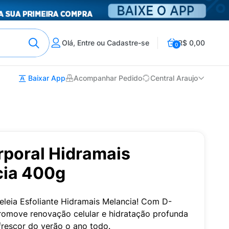
Olá, Entre ou Cadastre-se
R$ 0,00
0
Baixar App
Acompanhar Pedido
Central Araujo
rporal Hidramais
cia 400g
eleia Esfoliante Hidramais Melancia! Com D-
romove renovação celular e hidratação profunda
 frescor do verão o ano todo.