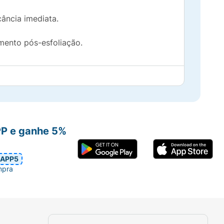
ância imediata.
mento pós-esfoliação.
PP e ganhe 5%
APP5
mpra