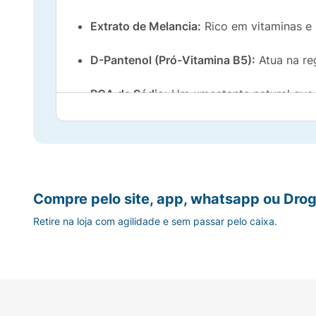
Extrato de Melancia:
Rico em vitaminas e 
D-Pantenol (Pró-Vitamina B5):
Atua na re
PCA de Sódio:
Um umectante natural que aj
Trehalose:
Protege a barreira cutânea con
Principais Benefícios:
Textura em Geleia:
Proporciona uma aplicaç
Compre pelo site, app, whatsapp ou Drog
Retire na loja com agilidade e sem passar pelo caixa.
Renovação Suave:
Pode ser utilizada no r
Fragrância Irresistível:
Aroma frutado e le
Embalagem Econômica:
400g de produto 