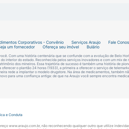
dimentos Corporativos - Convênio
Serviços Araujo
Fale Cono
Seja um fornecedor
Ofereça seu imóvel
Bulário
 você. Com uma história centenária que se confunde com a evolução de Belo Hori
s do interior do estado. Reconhecida pelos serviços inovadores e com um mix de 
trimônio dos mineiros. Essa trajetória de sucesso é também uma história de pion
 oferecer o plantão 24 horas (1933), a primeira a oferecer o serviço de telemarke
primeira rede a implantar o modelo drugstore. Na área de medicamentos, também nã
 novo para uma confiança antiga: de que na Araujo você sempre encontra medi
tica e Conduta
ndereço www.araujo.com.br, não reconhecendo qualquer outro que utilize indevid