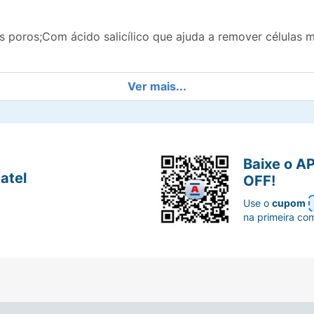
s poros;Com ácido salicílico que ajuda a remover células 
Ver mais...
vimentos circulares e suaves.Enxágue abundantemente co
licar nas pálpebras nem ao redor dos olhos.
Baixe o A
atel
OFF!
Use o
cupom
na primeira co