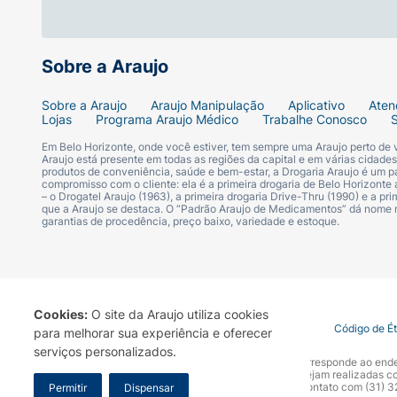
Sobre a Araujo
Sobre a Araujo
Araujo Manipulação
Aplicativo
Aten
Lojas
Programa Araujo Médico
Trabalhe Conosco
Em Belo Horizonte, onde você estiver, tem sempre uma Araujo perto de
Araujo está presente em todas as regiões da capital e em várias cidade
produtos de conveniência, saúde e bem-estar, a Drogaria Araujo é um pa
compromisso com o cliente: ela é a primeira drogaria de Belo Horizonte a
– o Drogatel Araujo (1963), a primeira drogaria Drive-Thru (1990) e a 
que a Araujo se destaca. O “Padrão Araujo de Medicamentos” dá nome
garantias de procedência, preço baixo, variedade e estoque.
Cookies:
O site da Araujo utiliza cookies
Termo de Uso
Portal da Privacidade
Covid-19
Código de É
para melhorar sua experiência e oferecer
serviços personalizados.
A Drogaria Araujo S/A informa que o seu site oficial corresponde ao e
marca. Para sua segurança recomendamos que não sejam realizadas com
Araujo S.A. Em caso de dúvidas, gentileza entrar em contato com (31)
Permitir
Dispensar