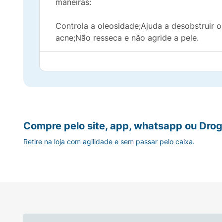
maneiras:
Controla a oleosidade;Ajuda a desobstruir o
acne;Não resseca e não agride a pele.
Como usar:
Aplique no rosto úmido com mo
Atenção:
Use apenas uma vez ao dia. Não ap
Compre pelo site, app, whatsapp ou Drog
Retire na loja com agilidade e sem passar pelo caixa.