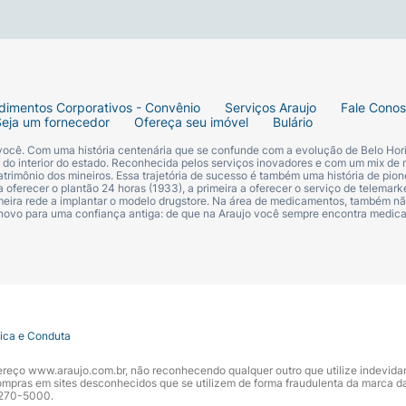
dimentos Corporativos - Convênio
Serviços Araujo
Fale Cono
Seja um fornecedor
Ofereça seu imóvel
Bulário
 você. Com uma história centenária que se confunde com a evolução de Belo Hori
s do interior do estado. Reconhecida pelos serviços inovadores e com um mix de 
trimônio dos mineiros. Essa trajetória de sucesso é também uma história de pion
 oferecer o plantão 24 horas (1933), a primeira a oferecer o serviço de telemarke
primeira rede a implantar o modelo drugstore. Na área de medicamentos, também nã
 novo para uma confiança antiga: de que na Araujo você sempre encontra medi
tica e Conduta
ndereço www.araujo.com.br, não reconhecendo qualquer outro que utilize indevid
pras em sites desconhecidos que se utilizem de forma fraudulenta da marca d
 3270-5000.