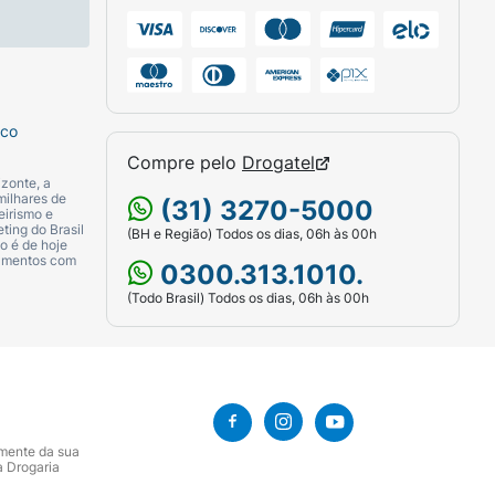
sco
Compre pelo
Drogatel
zonte, a
milhares de
(31) 3270-5000
eirismo e
ting do Brasil
(BH e Região) Todos os dias, 06h às 00h
o é de hoje
camentos com
0300.313.1010.
(Todo Brasil) Todos os dias, 06h às 00h
amente da sua
a Drogaria