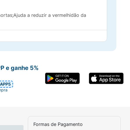
mortas;Ajuda a reduzir a vermelhidão da
m água.
PP e ganhe 5%
APP5
mpra
Formas de Pagamento