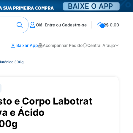
Olá, Entre ou Cadastre-se
R$ 0,00
0
Baixar App
Acompanhar Pedido
Central Araujo
alurônico 300g
sto e Corpo Labotrat
ya e Ácido
300g