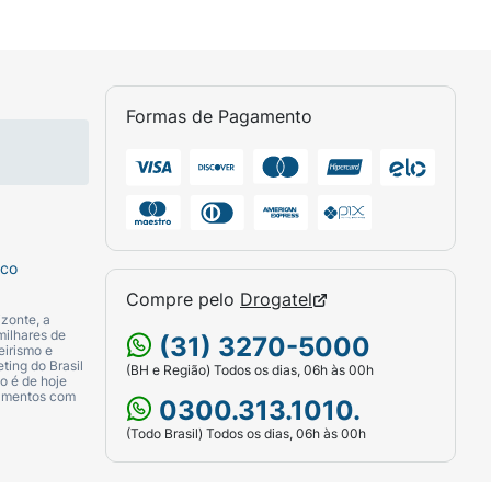
Formas de Pagamento
sco
Compre pelo
Drogatel
zonte, a
milhares de
(31) 3270-5000
eirismo e
ting do Brasil
(BH e Região) Todos os dias, 06h às 00h
o é de hoje
camentos com
0300.313.1010.
(Todo Brasil) Todos os dias, 06h às 00h