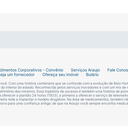
dimentos Corporativos - Convênio
Serviços Araujo
Fale Cono
Seja um fornecedor
Ofereça seu imóvel
Bulário
 você. Com uma história centenária que se confunde com a evolução de Belo Hori
s do interior do estado. Reconhecida pelos serviços inovadores e com um mix de 
trimônio dos mineiros. Essa trajetória de sucesso é também uma história de pion
 oferecer o plantão 24 horas (1933), a primeira a oferecer o serviço de telemarke
primeira rede a implantar o modelo drugstore. Na área de medicamentos, também nã
 novo para uma confiança antiga: de que na Araujo você sempre encontra medi