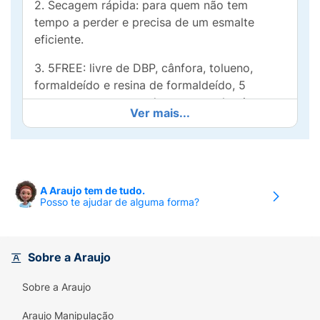
2. Secagem rápida: para quem não tem
tempo a perder e precisa de um esmalte
eficiente.
3. 5FREE: livre de DBP, cânfora, tolueno,
formaldeído e resina de formaldeído, 5
componentes que podem causar alergias.
Ver mais...
cabine de luz e proporciona intensidade
máxima da cor.
Secagem rápida: para quem não tem tempo a
A Araujo tem de tudo.
perder e precisa de um esmalte eficiente.
Posso te ajudar de alguma forma?
5FREE: livre de DBP, cânfora, tolueno,
formaldeído e resina de formaldeído, 5
componentes que podem causar alergias.
Sobre a Araujo
Sobre a Araujo
Araujo Manipulação