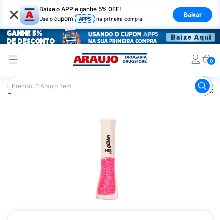
×
Baixe o APP e ganhe 5% OFF!
Baixar
cupom
Use o
APP5
na primeira compra
0
Araujo
Beleza e Cuidados
Unhas
Esmaltes
Esmalt