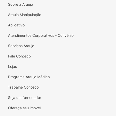
vibrante nas unhas com poucas camadas.
Sobre a Araujo
Longa Duração:
Contribui para que o
Araujo Manipulação
esmalte permaneça impecável por mais
tempo, resistindo ao desgaste diário.
Aplicativo
Volume:
Frasco de
8ml
, tamanho prático
Atendimentos Corporativos - Convênio
para o uso frequente.
Serviços Araujo
Tenha unhas lindas e sofisticadas
sem
esforço
. Adicione o
Esmalte Color Fashion
Fale Conosco
Cremoso
à sua coleção!
Lojas
Programa Araujo Médico
Trabalhe Conosco
Seja um fornecedor
Ofereça seu imóvel