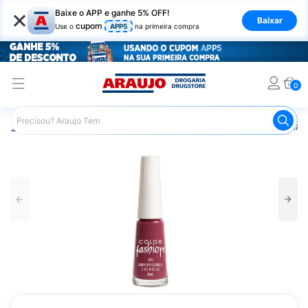
×
Baixe o APP e ganhe 5% OFF!
Baixar
cupom
Use o
APP5
na primeira compra
0
Araujo
Beleza e Cuidados
Unhas
Esmaltes
Esmalt