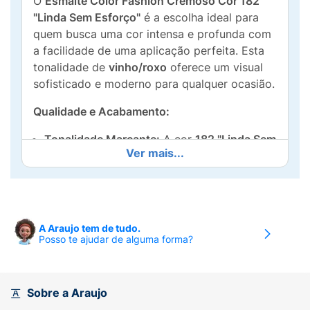
O
Esmalte Color Fashion Cremoso Cor 182
"Linda Sem Esforço"
é a escolha ideal para
quem busca uma cor intensa e profunda com
a facilidade de uma aplicação perfeita. Esta
tonalidade de
vinho/roxo
oferece um visual
sofisticado e moderno para qualquer ocasião.
Qualidade e Acabamento:
Tonalidade Marcante:
A cor
182 "Linda Sem
Ver mais...
Esforço"
é um vinho/roxo profundo e
elegante, que adiciona um toque de ousadia
e sofisticação à sua manicure.
Acabamento Cremoso:
Proporciona uma
A Araujo tem de tudo.
cobertura lisa e uniforme, com
brilho
Posso te ajudar de alguma forma?
intenso
e duradouro.
Alta Pigmentação:
A fórmula oferece
alta
Sobre a Araujo
pigmentação
, garantindo uma cor rica e