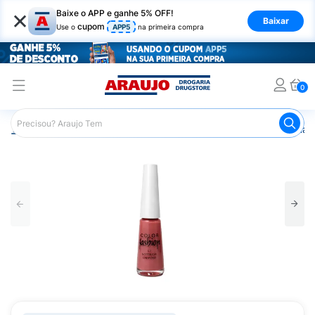
×
Baixe o APP e ganhe 5% OFF!
Baixar
cupom
Use o
APP5
na primeira compra
0
Araujo
Beleza e Cuidados
Unhas
Esmaltes
Esmalt