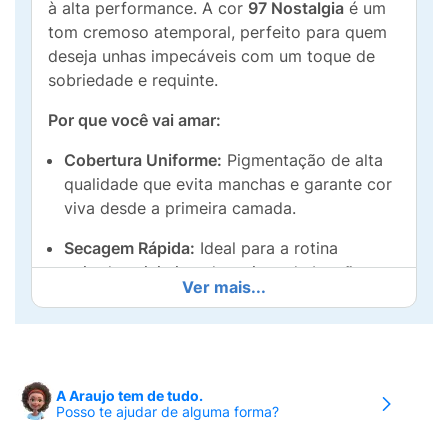
à alta performance. A cor
97 Nostalgia
é um
tom cremoso atemporal, perfeito para quem
deseja unhas impecáveis com um toque de
sobriedade e requinte.
Por que você vai amar:
Cobertura Uniforme:
Pigmentação de alta
qualidade que evita manchas e garante cor
viva desde a primeira camada.
Secagem Rápida:
Ideal para a rotina
agitada, minimizando o risco de borrões
Ver mais...
logo após a aplicação.
Brilho Verniz:
Acabamento cremoso que
mantém o aspecto de "unha recém-feita"
por muito mais tempo.
A Araujo tem de tudo.
Posso te ajudar de alguma forma?
Design Ergonômico:
Frasco com tampa