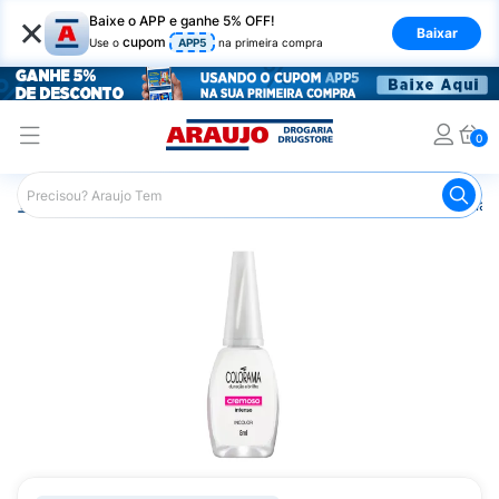
×
Baixe o APP e ganhe 5% OFF!
Baixar
cupom
Use o
APP5
na primeira compra
0
Araujo
Beleza e Cuidados
Unhas
Esmaltes
Esmalt