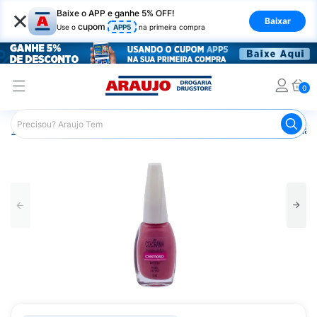
×
Baixe o APP e ganhe 5% OFF!
Baixar
cupom
Use o
APP5
na primeira compra
0
Araujo
Beleza e Cuidados
Unhas
Esmaltes
Esmalt