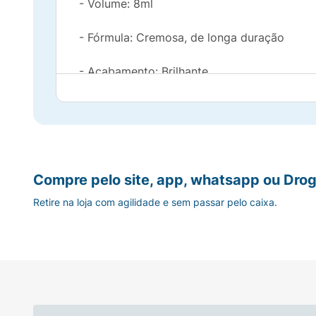
- Volume: 8ml
- Fórmula: Cremosa, de longa duração
- Acabamento: Brilhante
- Pincel: Desenvolvido para aplicação prec
- Secagem: Rápida
Benefícios:
Compre pelo site, app, whatsapp ou Drog
Retire na loja com agilidade e sem passar pelo caixa.
- Cores Intensas:Oferece tonalidades vibr
- Fácil Aplicação:Pincel com design especial
- Durabilidade: Fórmula que resiste ao des
- Divertido e Estiloso:Ideal para quem busc