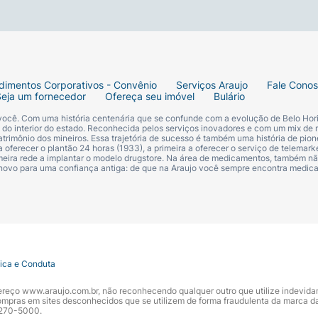
 especiais.
dimentos Corporativos - Convênio
Serviços Araujo
Fale Cono
des que desejam um toque de glamuroso nas suas unhas.
Seja um fornecedor
Ofereça seu imóvel
Bulário
 você. Com uma história centenária que se confunde com a evolução de Belo Hori
 buscar cores que representem sua individualidade.
s do interior do estado. Reconhecida pelos serviços inovadores e com um mix de 
trimônio dos mineiros. Essa trajetória de sucesso é também uma história de pion
 oferecer o plantão 24 horas (1933), a primeira a oferecer o serviço de telemarke
primeira rede a implantar o modelo drugstore. Na área de medicamentos, também nã
unhas prontas para brilhar! Adicione um toque de diversão
 novo para uma confiança antiga: de que na Araujo você sempre encontra medi
mundo a sua personalidade vibrante!
tica e Conduta
ndereço www.araujo.com.br, não reconhecendo qualquer outro que utilize indevid
pras em sites desconhecidos que se utilizem de forma fraudulenta da marca d
 3270-5000.