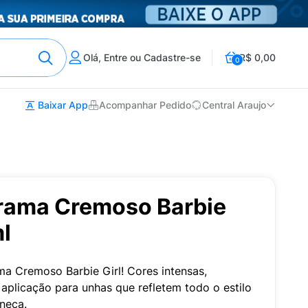
Olá, Entre ou Cadastre-se
R$ 0,00
0
Baixar App
Acompanhar Pedido
Central Araujo
rama Cremoso Barbie
ml
a Cremoso Barbie Girl! Cores intensas,
 aplicação para unhas que refletem todo o estilo
neca.