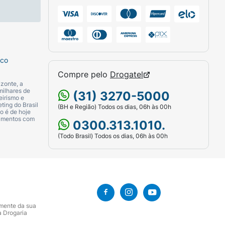
sco
Compre pelo
Drogatel
zonte, a
milhares de
(31) 3270-5000
eirismo e
ting do Brasil
(BH e Região) Todos os dias, 06h às 00h
o é de hoje
 e glamour ao seu estilo com o Esmalte
camentos com
0300.313.1010.
(Todo Brasil) Todos os dias, 06h às 00h
amente da sua
a Drogaria