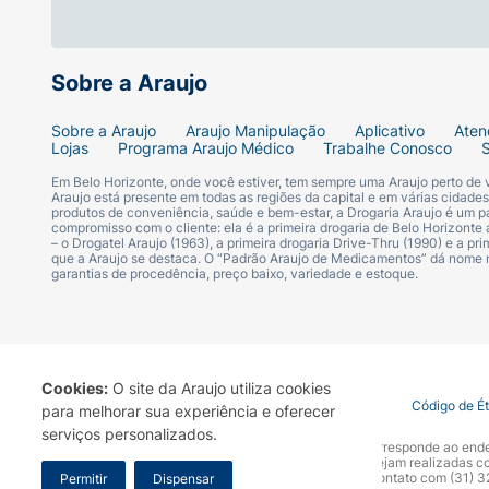
Indicações:
Sobre a Araujo
- Perfeito para uso diário, festas e eventos
Sobre a Araujo
Araujo Manipulação
Aplicativo
Aten
- Adequado para mulheres de todas as ida
Lojas
Programa Araujo Médico
Trabalhe Conosco
Em Belo Horizonte, onde você estiver, tem sempre uma Araujo perto de
- Ideal para quem adora seguir tendências e
Araujo está presente em todas as regiões da capital e em várias cidade
produtos de conveniência, saúde e bem-estar, a Drogaria Araujo é um pa
compromisso com o cliente: ela é a primeira drogaria de Belo Horizonte a
– o Drogatel Araujo (1963), a primeira drogaria Drive-Thru (1990) e a 
Experimente essa cor incrível e deixe suas 
que a Araujo se destaca. O “Padrão Araujo de Medicamentos” dá nome
Colorama Cremoso Barbie Girl e mostre ao 
garantias de procedência, preço baixo, variedade e estoque.
Cookies:
O site da Araujo utiliza cookies
Termo de Uso
Portal da Privacidade
Covid-19
Código de É
para melhorar sua experiência e oferecer
serviços personalizados.
A Drogaria Araujo S/A informa que o seu site oficial corresponde ao e
marca. Para sua segurança recomendamos que não sejam realizadas com
Araujo S.A. Em caso de dúvidas, gentileza entrar em contato com (31)
Permitir
Dispensar