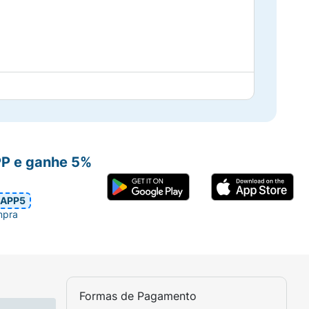
PP e ganhe 5%
APP5
mpra
mpo.
Formas de Pagamento