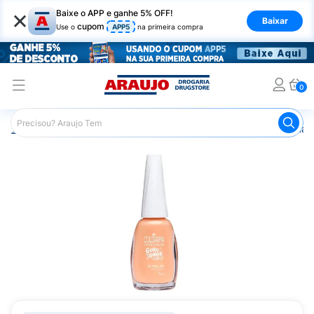
×
Baixe o APP e ganhe 5% OFF!
Baixar
cupom
Use o
APP5
na primeira compra
0
Araujo
Beleza e Cuidados
Unhas
Esmaltes
Esmalt