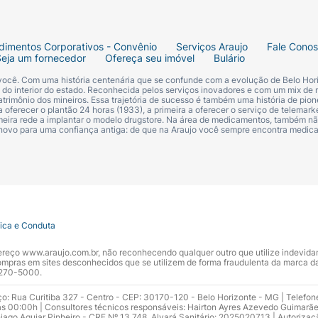
dimentos Corporativos - Convênio
Serviços Araujo
Fale Cono
Seja um fornecedor
Ofereça seu imóvel
Bulário
 você. Com uma história centenária que se confunde com a evolução de Belo Hori
s do interior do estado. Reconhecida pelos serviços inovadores e com um mix de 
trimônio dos mineiros. Essa trajetória de sucesso é também uma história de pion
 oferecer o plantão 24 horas (1933), a primeira a oferecer o serviço de telemarke
primeira rede a implantar o modelo drugstore. Na área de medicamentos, também nã
 novo para uma confiança antiga: de que na Araujo você sempre encontra medi
tica e Conduta
ndereço www.araujo.com.br, não reconhecendo qualquer outro que utilize indevid
pras em sites desconhecidos que se utilizem de forma fraudulenta da marca d
 3270-5000.
ço: Rua Curitiba 327 - Centro - CEP: 30170-120 - Belo Horizonte - MG | Telefon
s 00:00h | Consultores técnicos responsáveis: Hairton Ayres Azevedo Guimarã
hiago Aguiar Pinheiro - CRF Nº 13.748. Alvará Sanitário: 2025020713 | Autorizaç