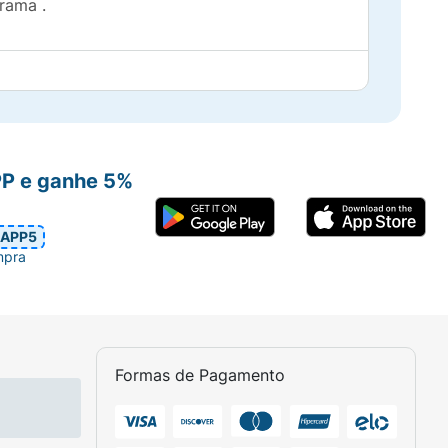
rama .
PP e ganhe 5%
APP5
mpra
Formas de Pagamento