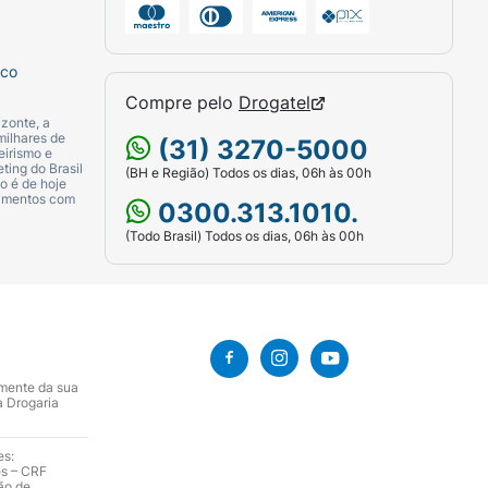
sco
Compre pelo
Drogatel
zonte, a
milhares de
(31) 3270-5000
eirismo e
ting do Brasil
(BH e Região) Todos os dias, 06h às 00h
o é de hoje
camentos com
0300.313.1010.
(Todo Brasil) Todos os dias, 06h às 00h
amente da sua
a Drogaria
es:
es – CRF
ão de