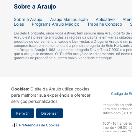
Sobre a Araujo
Sobre a Araujo
Araujo Manipulação
Aplicativo
Aten
Lojas
Programa Araujo Médico
Trabalhe Conosco
Em Belo Horizonte, onde você estiver, tem sempre uma Araujo perto de
Araujo está presente em todas as regiões da capital e em várias cidade
produtos de conveniência, saúde e bem-estar, a Drogaria Araujo é um pa
compromisso com o cliente: ela é a primeira drogaria de Belo Horizonte a
– o Drogatel Araujo (1963), a primeira drogaria Drive-Thru (1990) e a 
que a Araujo se destaca. O “Padrão Araujo de Medicamentos” dá nome
garantias de procedência, preço baixo, variedade e estoque.
Cookies:
O site da Araujo utiliza cookies
Termo de Uso
Portal da Privacidade
Covid-19
Código de É
para melhorar sua experiência e oferecer
serviços personalizados.
A Drogaria Araujo S/A informa que o seu site oficial corresponde ao e
marca. Para sua segurança recomendamos que não sejam realizadas com
Araujo S.A. Em caso de dúvidas, gentileza entrar em contato com (31)
Permitir
Dispensar
Razão Social: Drogaria Araujo S.A | CNPJ: 17.256.512.0001-16 | Endere
Preferências de Cookies
0300.313.1010 e (31) 3270-5000 Horário de funcionamento - 06:00h à
10.965 | Yasmin Silva Alvarenga – CRF 52.584 - Consultor substituto: T