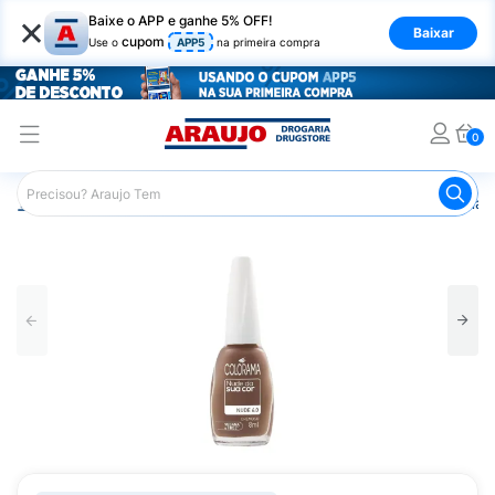
×
Baixe o APP e ganhe 5% OFF!
Baixar
cupom
Use o
APP5
na primeira compra
0
Araujo
Beleza e Cuidados
Unhas
Esmaltes
Esmalt