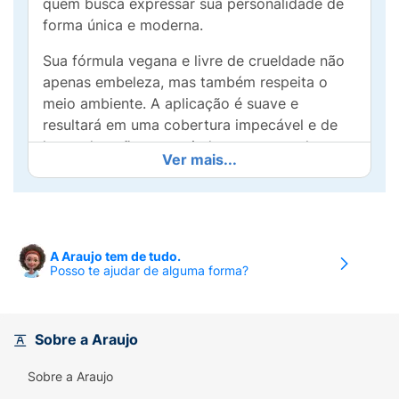
quem busca expressar sua personalidade de
forma única e moderna.
Sua fórmula vegana e livre de crueldade não
apenas embeleza, mas também respeita o
meio ambiente. A aplicação é suave e
resultará em uma cobertura impecável e de
longa duração, garantindo que suas unhas
Ver mais...
fiquem deslumbrantes por mais tempo.
Seja para uma ocasião especial ou para o dia
a dia, o esmalte "Jeans" é perfeito para
qualquer momento. Deixe as cores falarem
A Araujo tem de tudo.
por você e arrase com unhas cheias de estilo
Posso te ajudar de alguma forma?
e atitude!
Sobre a Araujo
Sobre a Araujo