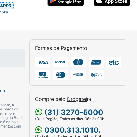
APP5
mpra
Formas de Pagamento
sco
Compre pelo
Drogatel
zonte, a
milhares de
(31) 3270-5000
eirismo e
ting do Brasil
(BH e Região) Todos os dias, 06h às 00h
o é de hoje
camentos com
0300.313.1010.
(Todo Brasil) Todos os dias, 06h às 00h