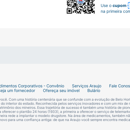
Use o
cupom
na primeira co
dimentos Corporativos - Convênio
Serviços Araujo
Fale Cono
Seja um fornecedor
Ofereça seu imóvel
Bulário
 você. Com uma história centenária que se confunde com a evolução de Belo Hori
s do interior do estado. Reconhecida pelos serviços inovadores e com um mix de 
trimônio dos mineiros. Essa trajetória de sucesso é também uma história de pion
 oferecer o plantão 24 horas (1933), a primeira a oferecer o serviço de telemarke
primeira rede a implantar o modelo drugstore. Na área de medicamentos, também nã
 novo para uma confiança antiga: de que na Araujo você sempre encontra medi