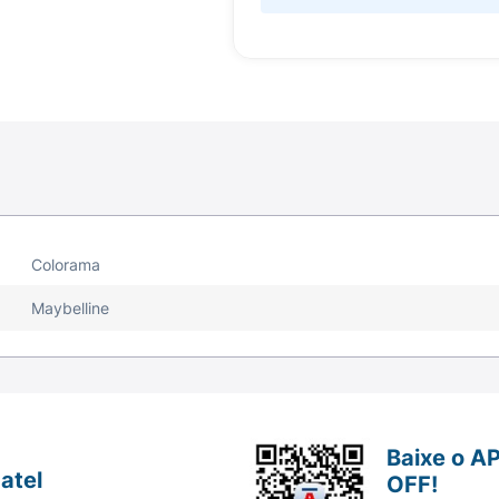
Colorama
Maybelline
Baixe o A
atel
OFF!