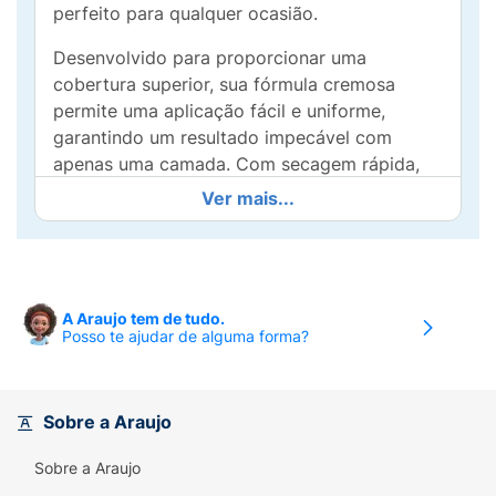
perfeito para qualquer ocasião.
Desenvolvido para proporcionar uma
cobertura superior, sua fórmula cremosa
permite uma aplicação fácil e uniforme,
garantindo um resultado impecável com
apenas uma camada. Com secagem rápida,
você não precisa esperar para exibir suas
Ver mais...
unhas lindas e bem cuidadas.
Ideal para quem adora um acabamento
sofisticado e moderno, o Dailus Choco Cherry
é perfeito para trazer um toque especial às
A Araujo tem de tudo.
Posso te ajudar de alguma forma?
suas unhas. Com uma durabilidade
excepcional, esse esmalte é a escolha
perfeita para expressar sua personalidade
única. Adicione um toque de sabor e estilo ao
Sobre a Araujo
seu dia com a cor Cereja Silvestre e
Sobre a Araujo
destaque-se com unhas irresistíveis!