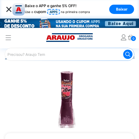
×
Baixe o APP e ganhe 5% OFF!
Baixar
cupom
Use o
APP5
na primeira compra
0
Araujo
Beleza e Cuidados
Unhas
Esmaltes
Esmalt