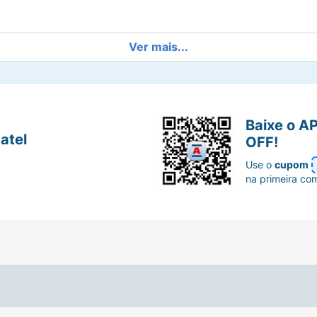
Ver mais...
Baixe o A
atel
OFF!
Use o
cupom
na primeira co