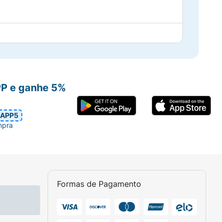
PP e ganhe 5%
APP5
mpra
Formas de Pagamento