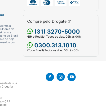
sco
Compre pelo
Drogatel
zonte, a
milhares de
(31) 3270-5000
eirismo e
ting do Brasil
(BH e Região) Todos os dias, 06h às 00h
o é de hoje
camentos com
0300.313.1010.
(Todo Brasil) Todos os dias, 06h às 00h
amente da sua
a Drogaria
es:
es – CRF
ão de