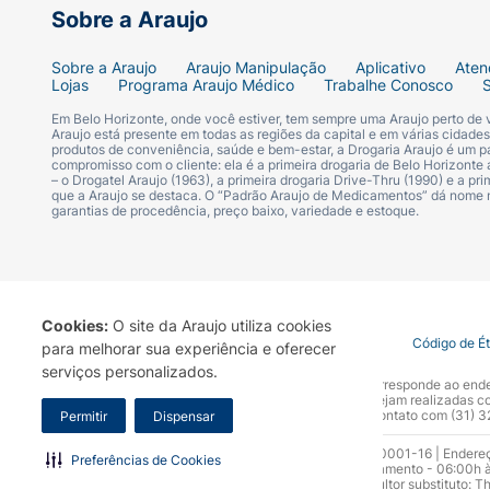
Sobre a Araujo
Sobre a Araujo
Araujo Manipulação
Aplicativo
Aten
Lojas
Programa Araujo Médico
Trabalhe Conosco
Em Belo Horizonte, onde você estiver, tem sempre uma Araujo perto de
Araujo está presente em todas as regiões da capital e em várias cidade
produtos de conveniência, saúde e bem-estar, a Drogaria Araujo é um pa
compromisso com o cliente: ela é a primeira drogaria de Belo Horizonte a
– o Drogatel Araujo (1963), a primeira drogaria Drive-Thru (1990) e a 
que a Araujo se destaca. O “Padrão Araujo de Medicamentos” dá nome
garantias de procedência, preço baixo, variedade e estoque.
Cookies:
O site da Araujo utiliza cookies
Termo de Uso
Portal da Privacidade
Covid-19
Código de É
para melhorar sua experiência e oferecer
serviços personalizados.
A Drogaria Araujo S/A informa que o seu site oficial corresponde ao e
marca. Para sua segurança recomendamos que não sejam realizadas com
Araujo S.A. Em caso de dúvidas, gentileza entrar em contato com (31)
Permitir
Dispensar
Razão Social: Drogaria Araujo S.A | CNPJ: 17.256.512.0001-16 | Endere
Preferências de Cookies
0300.313.1010 e (31) 3270-5000 Horário de funcionamento - 06:00h à
10.965 | Yasmin Silva Alvarenga – CRF 52.584 - Consultor substituto: T