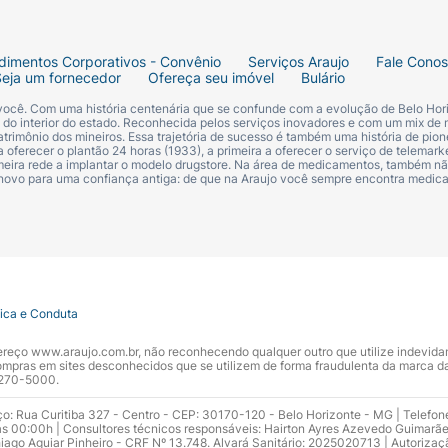
dimentos Corporativos - Convênio
Serviços Araujo
Fale Cono
Seja um fornecedor
Ofereça seu imóvel
Bulário
 você. Com uma história centenária que se confunde com a evolução de Belo Hori
s do interior do estado. Reconhecida pelos serviços inovadores e com um mix de 
trimônio dos mineiros. Essa trajetória de sucesso é também uma história de pion
 oferecer o plantão 24 horas (1933), a primeira a oferecer o serviço de telemarke
primeira rede a implantar o modelo drugstore. Na área de medicamentos, também nã
 novo para uma confiança antiga: de que na Araujo você sempre encontra medi
tica e Conduta
ndereço www.araujo.com.br, não reconhecendo qualquer outro que utilize indevid
pras em sites desconhecidos que se utilizem de forma fraudulenta da marca d
 3270-5000.
ço: Rua Curitiba 327 - Centro - CEP: 30170-120 - Belo Horizonte - MG | Telefon
s 00:00h | Consultores técnicos responsáveis: Hairton Ayres Azevedo Guimarã
hiago Aguiar Pinheiro - CRF Nº 13.748. Alvará Sanitário: 2025020713 | Autorizaç