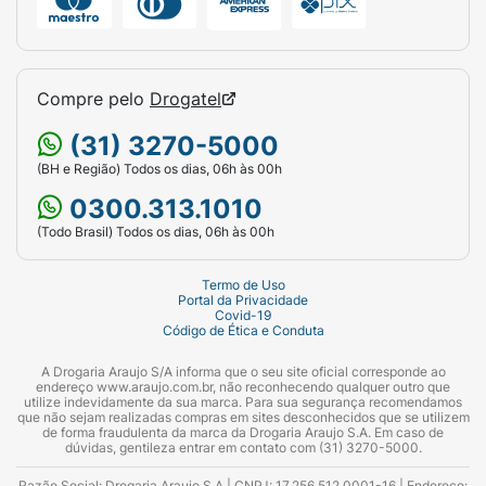
Compre pelo
Drogatel
(31) 3270-5000
(BH e Região) Todos os dias, 06h às 00h
0300.313.1010
(Todo Brasil) Todos os dias, 06h às 00h
Termo de Uso
Portal da Privacidade
Covid-19
Código de Ética e Conduta
A Drogaria Araujo S/A informa que o seu site oficial corresponde ao
endereço www.araujo.com.br, não reconhecendo qualquer outro que
utilize indevidamente da sua marca. Para sua segurança recomendamos
que não sejam realizadas compras em sites desconhecidos que se utilizem
de forma fraudulenta da marca da Drogaria Araujo S.A. Em caso de
dúvidas, gentileza entrar em contato com (31) 3270-5000.
Razão Social: Drogaria Araujo S.A | CNPJ: 17.256.512.0001-16 | Endereço: