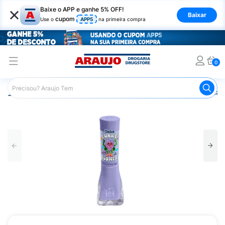
×
Baixe o APP e ganhe 5% OFF!
Baixar
cupom
Use o
APP5
na primeira compra
0
Araujo
Beleza e Cuidados
Unhas
Esmaltes
Esmalt