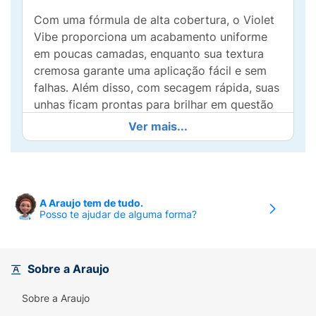
Com uma fórmula de alta cobertura, o Violet
Vibe proporciona um acabamento uniforme
em poucas camadas, enquanto sua textura
cremosa garante uma aplicação fácil e sem
falhas. Além disso, com secagem rápida, suas
unhas ficam prontas para brilhar em questão
de minutos.
Ver mais...
Ideal para qualquer ocasião, desde um
encontro casual até uma festa glamourosa, o
Esmalte Dailus Funky Flower é a escolha
perfeita para adicionar um toque divertido e
A Araujo tem de tudo.
Posso te ajudar de alguma forma?
moderno ao seu visual. Liberado para
veganos, ele representa não apenas beleza,
mas também consciência! Aposte na cor
Violet Vibe e destaque-se com unhas
Sobre a Araujo
radiantes e cheias de atitude!
Sobre a Araujo