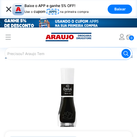
×
Baixe o APP e ganhe 5% OFF!
Baixar
cupom
Use o
APP5
na primeira compra
0
Araujo
Beleza e Cuidados
Unhas
Esmaltes
Esmalt