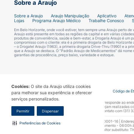
Sobre a Araujo
Sobre a Araujo
Araujo Manipulação
Aplicativo
Aten
Lojas
Programa Araujo Médico
Trabalhe Conosco
Em Belo Horizonte, onde você estiver, tem sempre uma Araujo perto de
Araujo está presente em todas as regiões da capital e em várias cidade
produtos de conveniência, saúde e bem-estar, a Drogaria Araujo é um pa
compromisso com o cliente: ela é a primeira drogaria de Belo Horizonte a
– o Drogatel Araujo (1963), a primeira drogaria Drive-Thru (1990) e a 
que a Araujo se destaca. O “Padrão Araujo de Medicamentos” dá nome
garantias de procedência, preço baixo, variedade e estoque.
Cookies:
O site da Araujo utiliza cookies
Termo de Uso
Portal da Privacidade
Covid-19
Código de É
para melhorar sua experiência e oferecer
serviços personalizados.
A Drogaria Araujo S/A informa que o seu site oficial corresponde ao e
marca. Para sua segurança recomendamos que não sejam realizadas com
Araujo S.A. Em caso de dúvidas, gentileza entrar em contato com (31)
Permitir
Dispensar
Razão Social: Drogaria Araujo S.A | CNPJ: 17.256.512.0001-16 | Endere
Preferências de Cookies
0300.313.1010 e (31) 3270-5000 Horário de funcionamento - 06:00h à
10.965 | Yasmin Silva Alvarenga – CRF 52.584 - Consultor substituto: T
Funcionamento da Empresa (AFE): 7.16355-1