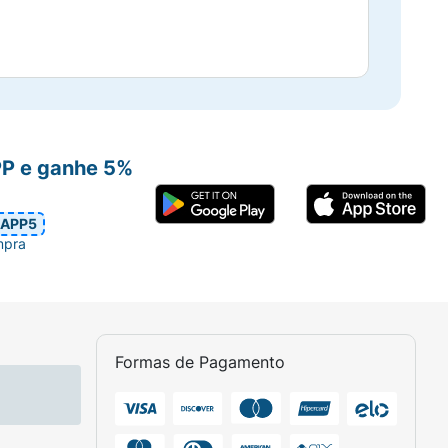
PP e ganhe 5%
APP5
mpra
Formas de Pagamento