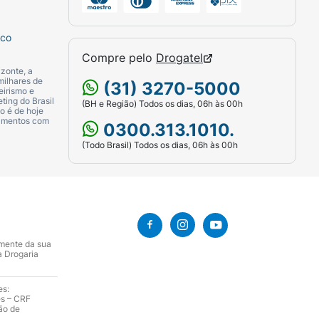
sco
Compre pelo
Drogatel
zonte, a
milhares de
(31) 3270-5000
eirismo e
ting do Brasil
(BH e Região) Todos os dias, 06h às 00h
o é de hoje
camentos com
0300.313.1010.
(Todo Brasil) Todos os dias, 06h às 00h
amente da sua
a Drogaria
es:
es – CRF
ão de