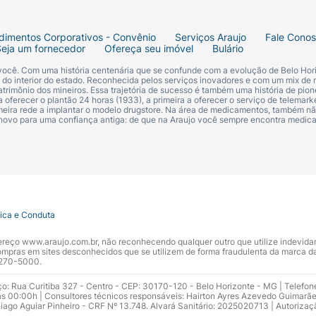
dimentos Corporativos - Convênio
Serviços Araujo
Fale Cono
Seja um fornecedor
Ofereça seu imóvel
Bulário
 você. Com uma história centenária que se confunde com a evolução de Belo Hori
s do interior do estado. Reconhecida pelos serviços inovadores e com um mix de 
trimônio dos mineiros. Essa trajetória de sucesso é também uma história de pion
 oferecer o plantão 24 horas (1933), a primeira a oferecer o serviço de telemarke
primeira rede a implantar o modelo drugstore. Na área de medicamentos, também nã
 novo para uma confiança antiga: de que na Araujo você sempre encontra medi
tica e Conduta
ndereço www.araujo.com.br, não reconhecendo qualquer outro que utilize indevid
pras em sites desconhecidos que se utilizem de forma fraudulenta da marca d
 3270-5000.
ço: Rua Curitiba 327 - Centro - CEP: 30170-120 - Belo Horizonte - MG | Telefon
s 00:00h | Consultores técnicos responsáveis: Hairton Ayres Azevedo Guimarã
hiago Aguiar Pinheiro - CRF Nº 13.748. Alvará Sanitário: 2025020713 | Autorizaç