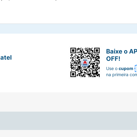
Baixe o A
atel
OFF!
Use o
cupom
na primeira co