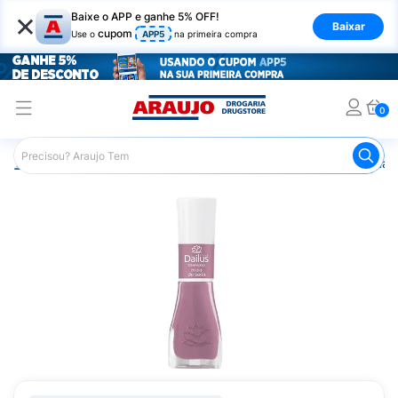
×
Baixe o APP e ganhe 5% OFF!
Baixar
cupom
Use o
APP5
na primeira compra
0
Araujo
Beleza e Cuidados
Unhas
Esmaltes
Esmalt