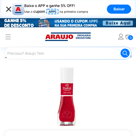
×
Baixe o APP e ganhe 5% OFF!
Baixar
cupom
Use o
APP5
na primeira compra
0
Araujo
Beleza e Cuidados
Unhas
Esmaltes
Esmalt