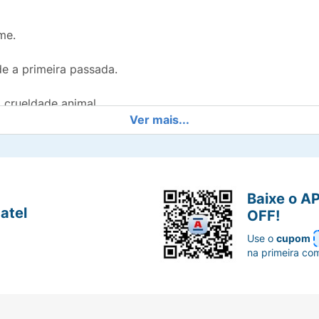
me.
e a primeira passada.
 crueldade animal.
Ver mais...
acabamento de salão em casa.
Baixe o A
atel
OFF!
Use o
cupom
na primeira co