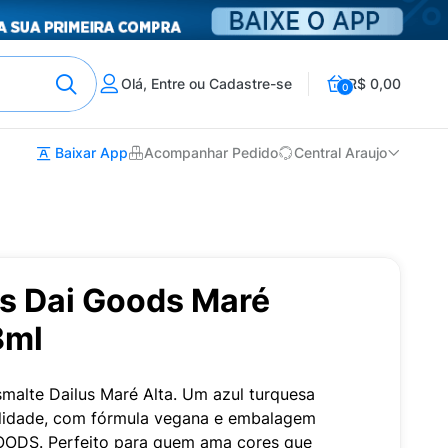
Olá, Entre ou Cadastre-se
R$ 0,00
0
Baixar App
Acompanhar Pedido
Central Araujo
us Dai Goods Maré
8ml
malte Dailus Maré Alta. Um azul turquesa
alidade, com fórmula vegana e embalagem
OODS. Perfeito para quem ama cores que