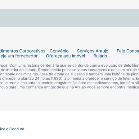
dimentos Corporativos - Convênio
Serviços Araujo
Fale Cono
Seja um fornecedor
Ofereça seu imóvel
Bulário
 você. Com uma história centenária que se confunde com a evolução de Belo Hori
s do interior do estado. Reconhecida pelos serviços inovadores e com um mix de 
trimônio dos mineiros. Essa trajetória de sucesso é também uma história de pion
 oferecer o plantão 24 horas (1933), a primeira a oferecer o serviço de telemarke
primeira rede a implantar o modelo drugstore. Na área de medicamentos, também nã
 novo para uma confiança antiga: de que na Araujo você sempre encontra medi
tica e Conduta