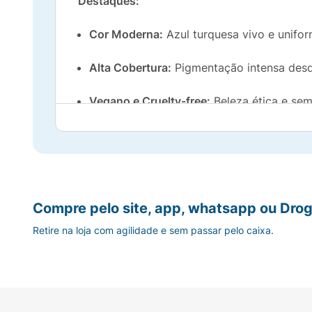
Destaques:
Cor Moderna:
Azul turquesa vivo e unifor
Alta Cobertura:
Pigmentação intensa desd
Vegano e Cruelty-free:
Beleza ética e sem
Pincel Flat:
Facilita a aplicação para um 
Compre pelo site, app, whatsapp ou Drog
Retire na loja com agilidade e sem passar pelo caixa.