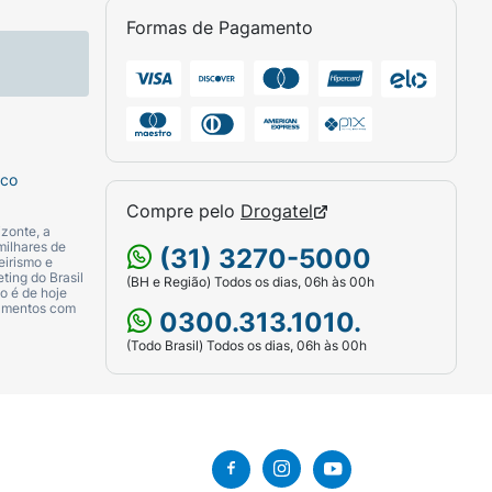
Formas de Pagamento
sco
Compre pelo
Drogatel
zonte, a
milhares de
(31) 3270-5000
eirismo e
ting do Brasil
(BH e Região) Todos os dias, 06h às 00h
o é de hoje
camentos com
0300.313.1010.
(Todo Brasil) Todos os dias, 06h às 00h