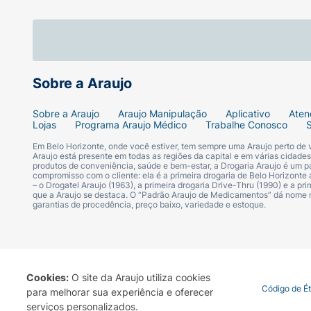
Sobre a Araujo
Sobre a Araujo
Araujo Manipulação
Aplicativo
Aten
Lojas
Programa Araujo Médico
Trabalhe Conosco
Em Belo Horizonte, onde você estiver, tem sempre uma Araujo perto de
Araujo está presente em todas as regiões da capital e em várias cidade
produtos de conveniência, saúde e bem-estar, a Drogaria Araujo é um pa
compromisso com o cliente: ela é a primeira drogaria de Belo Horizonte a
– o Drogatel Araujo (1963), a primeira drogaria Drive-Thru (1990) e a 
que a Araujo se destaca. O “Padrão Araujo de Medicamentos” dá nome
garantias de procedência, preço baixo, variedade e estoque.
Cookies:
O site da Araujo utiliza cookies
Termo de Uso
Portal da Privacidade
Covid-19
Código de É
para melhorar sua experiência e oferecer
serviços personalizados.