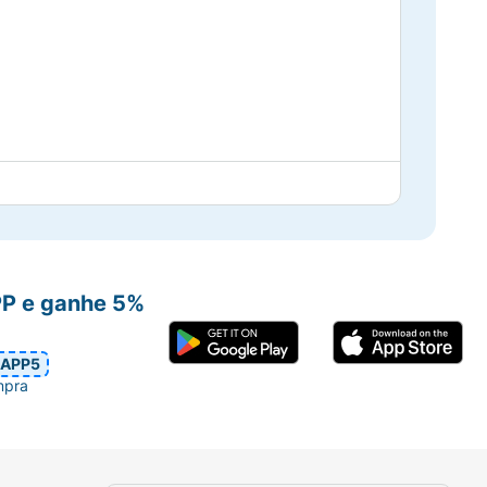
PP e ganhe 5%
APP5
mpra