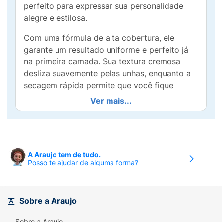
perfeito para expressar sua personalidade
alegre e estilosa.
Com uma fórmula de alta cobertura, ele
garante um resultado uniforme e perfeito já
na primeira camada. Sua textura cremosa
desliza suavemente pelas unhas, enquanto a
secagem rápida permite que você fique
pronta em minutos, sem preocupações.
Ver mais...
Além de ser vegano, o Dailus Funky Flower é
ideal para todas as ocasiões, seja um passeio
descontraído ou uma festa especial. Aposte
na cor Peony Pop e adicione um toque de
A Araujo tem de tudo.
Posso te ajudar de alguma forma?
frescor e feminilidade ao seu visual! Faça de
suas unhas o acessório que sempre quis e
encante a todos com sua beleza radiante.
Sobre a Araujo
Sobre a Araujo