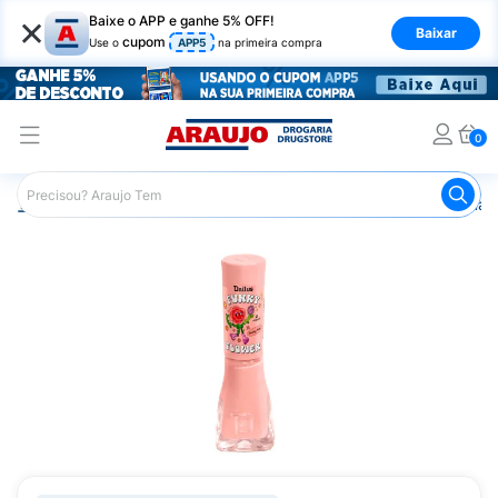
×
Baixe o APP e ganhe 5% OFF!
Baixar
cupom
Use o
APP5
na primeira compra
0
Araujo
Beleza e Cuidados
Unhas
Esmaltes
Esmalt