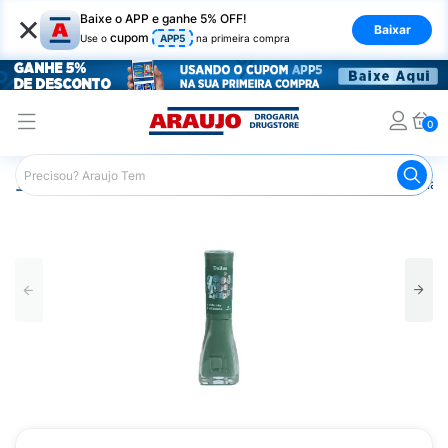
×
Baixe o APP e ganhe 5% OFF!
Baixar
cupom
Use o
APP5
na primeira compra
0
Araujo
Beleza e Cuidados
Unhas
Esmaltes
Esmalt