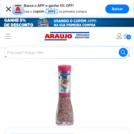
×
Baixe o APP e ganhe 5% OFF!
Baixar
cupom
Use o
APP5
na primeira compra
0
Araujo
Beleza e Cuidados
Unhas
Esmaltes
Esmalt