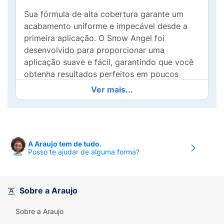
Sua fórmula de alta cobertura garante um
acabamento uniforme e impecável desde a
primeira aplicação. O Snow Angel foi
desenvolvido para proporcionar uma
aplicação suave e fácil, garantindo que você
obtenha resultados perfeitos em poucos
minutos.
Ver mais...
Ideal para quem busca versatilidade e estilo,
este esmalte é perfeito para a rotina do dia a
dia ou para ocasiões especiais. Além disso, o
frasco com design único traz um charme
A Araujo tem de tudo.
Posso te ajudar de alguma forma?
extra ao seu kit de beleza.
Experimente o Dailus Snow Land e deixe suas
unhas radiantes e elegantes! Com o Snow
Sobre a Araujo
Angel, cada gesto se transforma em uma
verdadeira obra de arte. Encante-se e
Sobre a Araujo
destaque-se com unhas deslumbrantes e