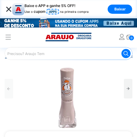
×
Baixe o APP e ganhe 5% OFF!
Baixar
cupom
Use o
APP5
na primeira compra
0
Araujo
Beleza e Cuidados
Unhas
Esmaltes
Esmalt