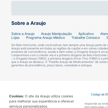
Sobre a Araujo
Sobre a Araujo
Araujo Manipulação
Aplicativo
Aten
Lojas
Programa Araujo Médico
Trabalhe Conosco
Em Belo Horizonte, onde você estiver, tem sempre uma Araujo perto de
Araujo está presente em todas as regiões da capital e em várias cidade
produtos de conveniência, saúde e bem-estar, a Drogaria Araujo é um pa
compromisso com o cliente: ela é a primeira drogaria de Belo Horizonte a
– o Drogatel Araujo (1963), a primeira drogaria Drive-Thru (1990) e a 
que a Araujo se destaca. O “Padrão Araujo de Medicamentos” dá nome
garantias de procedência, preço baixo, variedade e estoque.
Termo de Uso
Portal da Privacidade
Covid-19
Código de É
Cookies:
O site da Araujo utiliza cookies
para melhorar sua experiência e oferecer
A Drogaria Araujo S/A informa que o seu site oficial corresponde ao e
serviços personalizados.
marca. Para sua segurança recomendamos que não sejam realizadas com