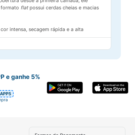
obertura desde a primeira camada, ele
o formato
flat
possui cerdas cheias e macias
cor intensa, secagem rápida e a alta
PP e ganhe 5%
APP5
mpra