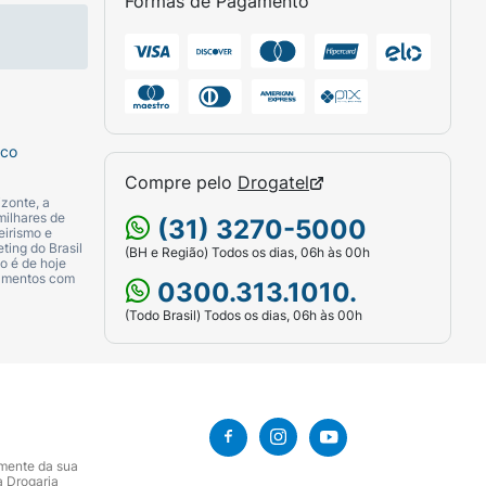
Formas de Pagamento
sco
Compre pelo
Drogatel
zonte, a
milhares de
(31) 3270-5000
eirismo e
ting do Brasil
(BH e Região) Todos os dias, 06h às 00h
o é de hoje
camentos com
0300.313.1010.
(Todo Brasil) Todos os dias, 06h às 00h
amente da sua
a Drogaria