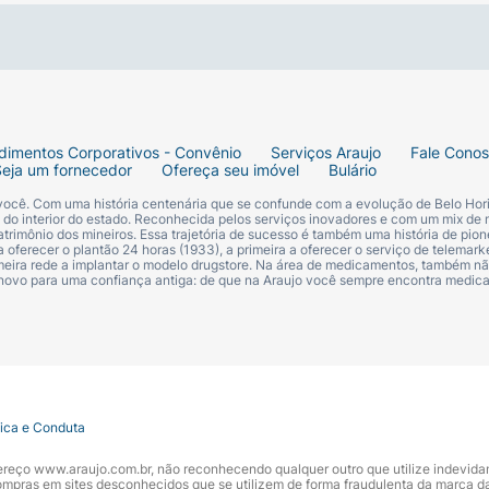
dimentos Corporativos - Convênio
Serviços Araujo
Fale Cono
Seja um fornecedor
Ofereça seu imóvel
Bulário
 você. Com uma história centenária que se confunde com a evolução de Belo Hori
s do interior do estado. Reconhecida pelos serviços inovadores e com um mix de 
trimônio dos mineiros. Essa trajetória de sucesso é também uma história de pion
 oferecer o plantão 24 horas (1933), a primeira a oferecer o serviço de telemarke
primeira rede a implantar o modelo drugstore. Na área de medicamentos, também nã
 novo para uma confiança antiga: de que na Araujo você sempre encontra medi
tica e Conduta
ndereço www.araujo.com.br, não reconhecendo qualquer outro que utilize indevid
pras em sites desconhecidos que se utilizem de forma fraudulenta da marca d