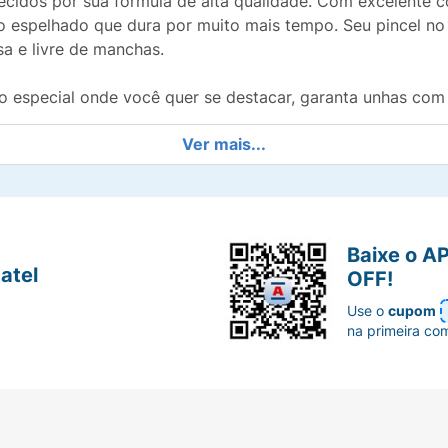
idos por sua fórmula de alta qualidade. Com excelente c
 espelhado que dura por muito mais tempo. Seu pincel n
sa e livre de manchas.
o especial onde você quer se destacar, garanta unhas com 
Ver mais...
ofisticada e que combina com todos os tons de pele.
Baixe o A
e distribui o produto perfeitamente, borrando menos.
atel
OFF!
ante sem a necessidade constante de extra brilho.
Use o
cupom
na primeira co
ia a dia, evitando marcas e borrões pós-aplicação.
sciente e sem testes em animais.