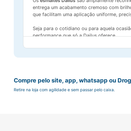
Os
esmaltes Dailus
são amplamente reconhec
entrega um acabamento cremoso com brilho
que facilitam uma aplicação uniforme, preci
Seja para o cotidiano ou para aquela ocasiã
performance que só a Dailus oferece.
Por que você vai amar?
Tom Vinho Profundo:
Uma cor clássica, s
Pincel Big Flat Brush:
Design anatômico qu
Compre pelo site, app, whatsapp ou Drog
Retire na loja com agilidade e sem passar pelo caixa.
Brilho Intenso:
Acabamento cremoso e radi
Secagem Rápida:
Praticidade para o seu d
Fórmula Vegana e Cruelty-free:
Beleza con