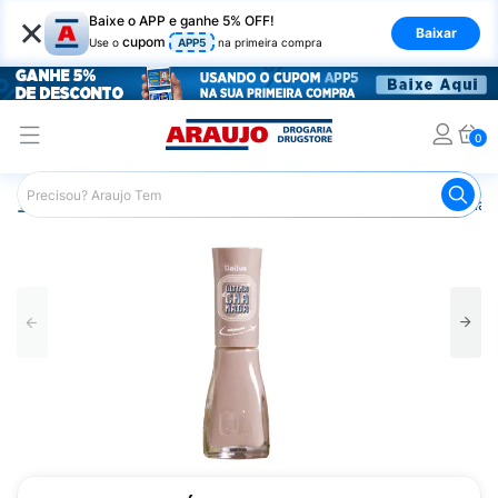
×
Baixe o APP e ganhe 5% OFF!
Baixar
cupom
Use o
APP5
na primeira compra
0
Araujo
Beleza e Cuidados
Unhas
Esmaltes
Esmalt