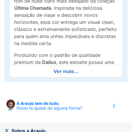
tom de nude claro mais desejado da coleção
Última Chamada
. Inspirada na deliciosa
sensação de viajar e descobrir novos
horizontes, essa cor entrega um visual clean,
clássico e extremamente sofisticado, perfeito
para quem ama unhas impecáveis e discretas
na medida certa.
Produzido com o padrão de qualidade
premium da
Dailus
, este esmalte possui uma
fórmula exclusiva de
alta cobertura
,
Ver mais...
entregando uma camada uniforme e sem
manchas desde a primeira aplicação. Seu
acabamento cremoso proporciona um
brilho
espelhado
de longa duração, além de contar
A Araujo tem de tudo.
com
secagem rápida
, ideal para quem não
Posso te ajudar de alguma forma?
quer perder tempo na rotina. Equipado com o
famoso pincel
big flat
, ele distribui o produto
perfeitamente, garantindo um contorno
Sobre a Araujo