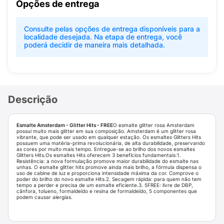
Opções de entrega
Consulte pelas opções de entrega disponíveis para a
localidade desejada. Na etapa de entrega, você
poderá decidir de maneira mais detalhada.
Descrição
Esmalte Amsterdam - Glitter Hits - FREE
O esmalte glitter rosa Amsterdam
possui muito mais glitter em sua composição. Amsterdam é um glitter rosa
vibrante, que pode ser usado em qualquer estação. Os esmaltes Glitters Hits
possuem uma matéria-prima revolucionária, de alta durabilidade, preservando
as cores por muito mais tempo. Entregue-se ao brilho dos novos esmaltes
Glitters Hits.Os esmaltes Hits oferecem 3 benefícios fundamentais:1.
Resistência: a nova formulação promove maior durabilidade do esmalte nas
unhas. O esmalte glitter hits promove ainda mais brilho, a fórmula dispensa o
uso de cabine de luz e proporciona intensidade máxima da cor. Comprove o
poder do brilho do novo esmalte Hits.2. Secagem rápida: para quem não tem
tempo a perder e precisa de um esmalte eficiente.3. 5FREE: livre de DBP,
cânfora, tolueno, formaldeído e resina de formaldeído, 5 componentes que
podem causar alergias.