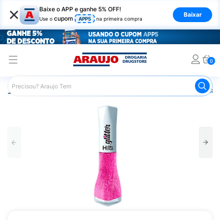
×
Baixe o APP e ganhe 5% OFF!
Baixar
cupom
Use o
APP5
na primeira compra
0
Araujo
Beleza e Cuidados
Unhas
Esmaltes
Esmalt