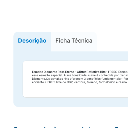
Descrição
Ficha Técnica
Esmalte Diamante Rosa Eterno - Glitter Refletivo Hits - FREE
O Esmalte
esse esmalte especial. A sua tonalidade suave é conhecida por trans
Diamante.Os esmaltes Hits oferecem 3 benefícios fundamentais:• Re
eficiente.• FREE: livre de DBP, cânfora, tolueno, formaldeído e resi