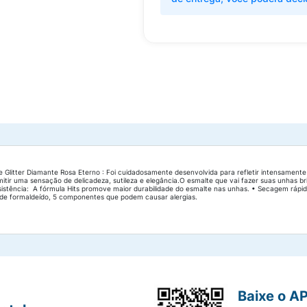
 Glitter Diamante Rosa Eterno : Foi cuidadosamente desenvolvida para refletir intensamente 
mitir uma sensação de delicadeza, sutileza e elegância.O esmalte que vai fazer suas unhas
sistência: A fórmula Hits promove maior durabilidade do esmalte nas unhas. • Secagem ráp
na de formaldeído, 5 componentes que podem causar alergias.
Baixe o A