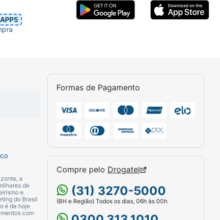
APP5
mpra
Formas de Pagamento
sco
Compre pelo
Drogatel
zonte, a
milhares de
(31) 3270-5000
eirismo e
ting do Brasil
(BH e Região) Todos os dias, 06h às 00h
o é de hoje
camentos com
0300.313.1010.