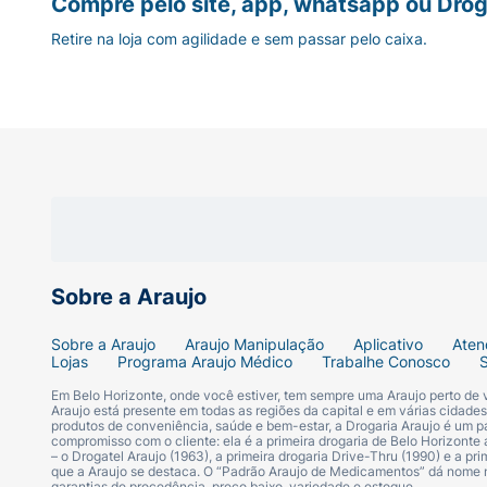
Compre pelo site, app, whatsapp ou Drog
Retire na loja com agilidade e sem passar pelo caixa.
Sobre a Araujo
Sobre a Araujo
Araujo Manipulação
Aplicativo
Aten
Lojas
Programa Araujo Médico
Trabalhe Conosco
Em Belo Horizonte, onde você estiver, tem sempre uma Araujo perto de
Araujo está presente em todas as regiões da capital e em várias cidade
produtos de conveniência, saúde e bem-estar, a Drogaria Araujo é um pa
compromisso com o cliente: ela é a primeira drogaria de Belo Horizonte a
– o Drogatel Araujo (1963), a primeira drogaria Drive-Thru (1990) e a 
que a Araujo se destaca. O “Padrão Araujo de Medicamentos” dá nome
garantias de procedência, preço baixo, variedade e estoque.