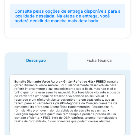
Consulte pelas opções de entrega disponíveis para a
localidade desejada. Na etapa de entrega, você
poderá decidir de maneira mais detalhada.
Descrição
Ficha Técnica
Esmalte Diamante Verde Aurora - Glitter Refletivo Hits - FREE
O esmalte
glitter Diamante Verde Aurora: Foi cuidadosamente desenvolvida para
refletir intensamente a luz, especialmente sob o flash, mas não é só o
brilho que torna esse esmalte especial. Sua tonalidade vibrante e ousada
de verde traz um toque de frescor e vivacidade ao seu visual. O
resultado é um efeito cintilante deslumbrante em suas unhas, que as
fazem parecer verdadeiras joias!Protagonista da Coleção Diamante.Os
esmaltes Hits oferecem 3 benefícios fundamentais:• Resistência: A
fórmula Hits promove maior durabilidade do esmalte nas unhas. •
Secagem rápida: para quem não tem tempo a perder e precisa de um
esmalte eficiente.• FREE: livre de DBP, cânfora, tolueno, formaldeído e
resina de formaldeído, 5 componentes que podem causar alergias.