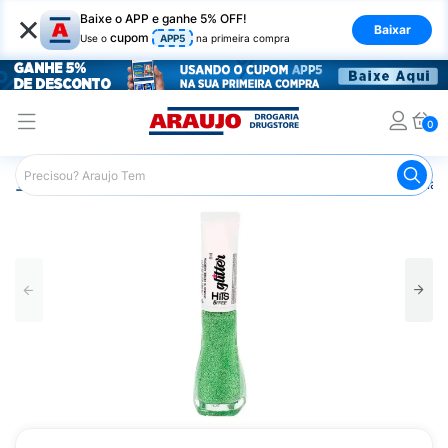
×
Baixe o APP e ganhe 5% OFF!
Baixar
cupom
Use o
APP5
na primeira compra
0
Araujo
Beleza e Cuidados
Unhas
Esmaltes
Esmalt