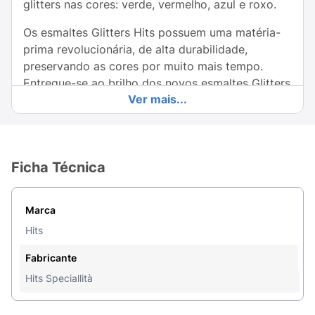
glitters nas cores: verde, vermelho, azul e roxo.
Os esmaltes Glitters Hits possuem uma matéria-
prima revolucionária, de alta durabilidade,
preservando as cores por muito mais tempo.
Entregue-se ao brilho dos novos esmaltes Glitters
Ver mais...
Hits.
O novo esmalte Hits oferece 3 benefícios
fundamentais:
Ficha Técnica
1. Resistência:
a nova formulação promove maior
durabilidade do esmalte nas unhas. O efeito Gel
promove ainda mais brilho, a fórmula dispensa o
Marca
uso de cabine de luz e proporciona intensidade
Hits
máxima da cor. Comprove o poder do brilho do
Efeito Gel do novo esmalte Hits.
Fabricante
Hits Speciallità
2. Secagem rápida:
para quem não tem tempo a
perder e precisa de um esmalte eficiente.