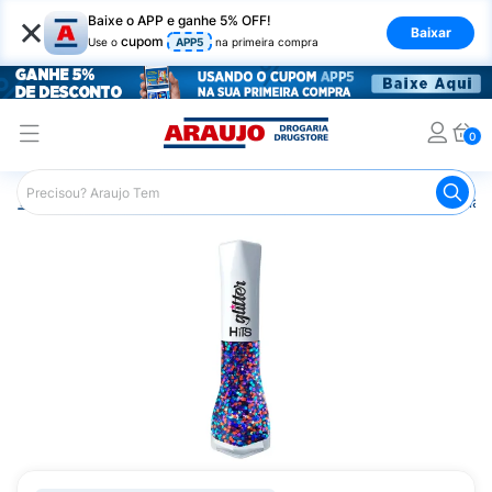
×
Baixe o APP e ganhe 5% OFF!
Baixar
cupom
Use o
APP5
na primeira compra
0
Araujo
Beleza e Cuidados
Unhas
Esmaltes
Esmalt